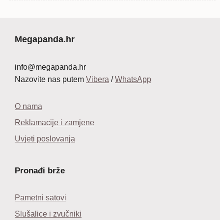
bila
je:
bila
je:
cijena
cijena
je:
14,99 €.
je:
12,
bila
je:
34,99 €.
34,99 €.
je:
14,99 €.
34,99 €.
Megapanda.hr
info@megapanda.hr
Nazovite nas putem
Vibera
/
WhatsApp
O nama
Reklamacije i zamjene
Uvjeti poslovanja
Pronađi brže
Pametni satovi
Slušalice i zvučniki