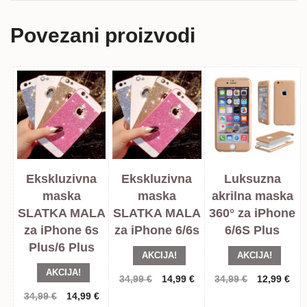
Povezani proizvodi
Ekskluzivna
Ekskluzivna
Luksuzna
maska
maska
akrilna maska
SLATKA MALA
SLATKA MALA
360° za iPhone
za iPhone 6s
za iPhone 6/6s
6/6S Plus
Plus/6 Plus
AKCIJA!
AKCIJA!
AKCIJA!
Izvorna
Trenutna
Izvorna
Tre
34,99
€
14,99
€
34,99
€
12,99
€
cijena
cijena
cijena
cij
Izvorna
Trenutna
34,99
€
14,99
€