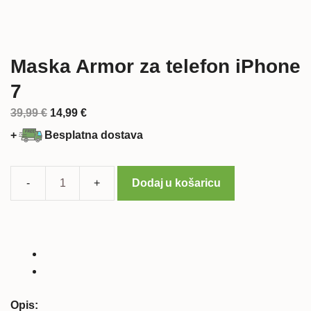
Maska Armor za telefon iPhone
7
Izvorna
Trenutna
39,99
€
14,99
€
cijena
cijena
+
Besplatna dostava
bila
je:
je:
14,99 €.
39,99 €.
Dodaj u košaricu
Maska
Armor
za
telefon
iPhone
7
količina
Opis: