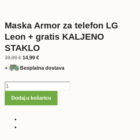
Maska Armor za telefon LG
Leon + gratis KALJENO
STAKLO
Izvorna
Trenutna
39,99
€
14,99
€
cijena
cijena
+
Besplatna dostava
bila
je:
je:
14,99 €.
Maska
39,99 €.
Armor
Dodaj u košaricu
za
telefon
LG
Leon
+
gratis