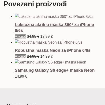
Povezani proizvodi
Luksuzna akrilna maska 360° za iPhone
6/6s
Izvorna
Trenutna
Akcija!
34,99
€
12,99
€
cijena
cijena
bila
je:
Robustna maska Neon za iPhone 6/6s
je:
12,99 €.
Izvorna
Trenutna
Akcija!
24,99
€
14,99
€
34,99 €.
cijena
cijena
bila
je:
Samsung Galaxy S6 edge+ maska Neon
je:
14,99 €.
14,99
€
24,99 €.