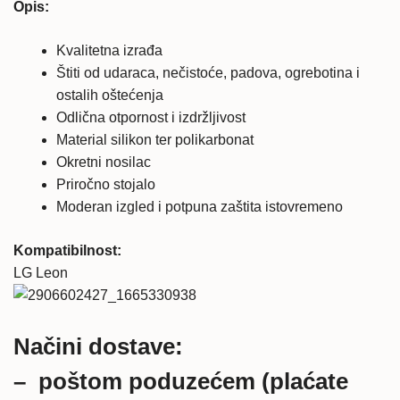
Opis:
KALJENO
STAKLO
Kvalitetna izrađa
količina
Štiti od udaraca, nečistoće, padova, ogrebotina i
ostalih oštećenja
Odlična otpornost i izdržljivost
Material silikon ter polikarbonat
Okretni nosilac
Priročno stojalo
Moderan izgled i potpuna zaštita istovremeno
Kompatibilnost:
LG Leon
Načini dostave:
– poštom poduzećem (plaćate