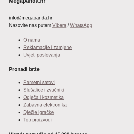
Megapanda.hr
info@megapanda.hr
Nazovite nas putem
Vibera
/
WhatsApp
O nama
Reklamacije i zamjene
Uvjeti poslovanja
Pronađi brže
Pametni satovi
Slušalice i zvučniki
Odječa i kozmetika
Zabavna elektronika
Dječje igračke
Top proizvodi