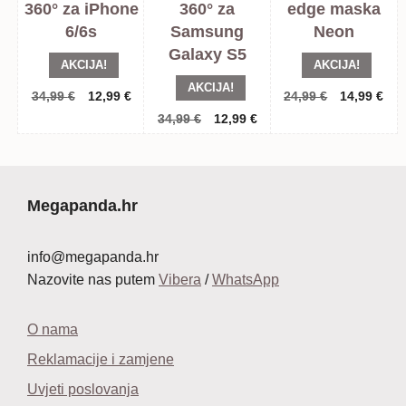
360° za iPhone
360° za
edge maska
6/6s
Samsung
Neon
Galaxy S5
AKCIJA!
AKCIJA!
AKCIJA!
Izvorna
Trenutna
Izvorna
Tre
34,99
€
12,99
€
24,99
€
14,99
€
cijena
cijena
cijena
cij
Izvorna
Trenutna
34,99
€
12,99
€
bila
je:
bila
je:
cijena
cijena
je:
12,99 €.
je:
14,
bila
je:
34,99 €.
24,99 €.
je:
12,99 €.
34,99 €.
Megapanda.hr
info@megapanda.hr
Nazovite nas putem
Vibera
/
WhatsApp
O nama
Reklamacije i zamjene
Uvjeti poslovanja