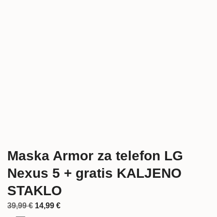
Maska Armor za telefon LG
Nexus 5 + gratis KALJENO
STAKLO
Izvorna
Trenutna
39,99
€
14,99
€