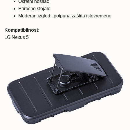
Okretni nosilac
količina
Priročno stojalo
Moderan izgled i potpuna zaštita istovremeno
Kompatibilnost:
LG Nexus 5