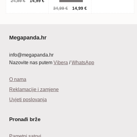
Izvorna
Trenutna
24,99
€
14,99
€
cijena
cijena
Izvorna
Trenutna
34,99
€
14,99
€
bila
je:
cijena
cijena
je:
14,99 €.
bila
je:
24,99 €.
je:
14,99 €.
34,99 €.
Megapanda.hr
info@megapanda.hr
Nazovite nas putem
Vibera
/
WhatsApp
O nama
Reklamacije i zamjene
Uvjeti poslovanja
Pronađi brže
Pametni satovi