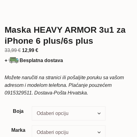
Maska HEAVY ARMOR 3u1 za
iPhone 6 plus/6s plus
Izvorna
Trenutna
33,99
€
12,99
€
cijena
cijena
+
Besplatna dostava
bila
je:
je:
12,99 €.
Možete naručiti na stranici ili pošaljite poruku sa vašom
33,99 €.
adresom i modelom telefona. Plaćanje pouzećem
0915329511. Dostava-Pošta Hrvatska.
Boja
Marka