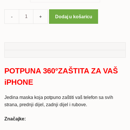
Dodaj u košaricu
Maska
HEAVY
ARMOR
3u1
za
iPhone
6
POTPUNA 360°ZAŠTITA ZA VAŠ
plus/6s
plus
iPHONE
količina
Jedina maska koja potpuno zaštiti vaš telefon sa svih
strana, prednji dijel, zadnji dijel i rubove.
Značajke: