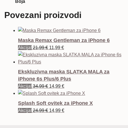
Boja
Povezani proizvodi
Maska Remax Gentleman za iPhone 6
Izvorna
Trenutna
Akcija!
21,99
€
11,99
€
cijena
cijena
bila
je:
je:
11,99 €.
Ekskluzivna maska SLATKA MALA za
21,99 €.
iPhone 6s Plus/6 Plus
Izvorna
Trenutna
Akcija!
34,99
€
14,99
€
cijena
cijena
bila
je:
Splash Soft ovitek za iPhone X
je:
14,99 €.
Izvorna
Trenutna
Akcija!
24,99
€
14,99
€
34,99 €.
cijena
cijena
bila
je: