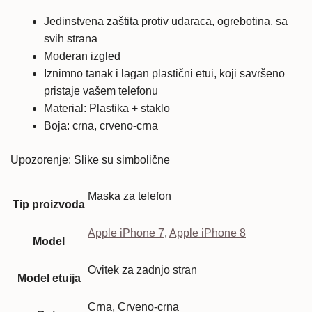
Jedinstvena zaštita protiv udaraca, ogrebotina, sa
svih strana
Moderan izgled
Iznimno tanak i lagan plastični etui, koji savršeno
pristaje vašem telefonu
Material: Plastika + staklo
Boja: crna, crveno-crna
Upozorenje: Slike su simbolične
Maska za telefon
Tip proizvoda
Apple iPhone 7
,
Apple iPhone 8
Model
Ovitek za zadnjo stran
Model etuija
Crna, Crveno-crna