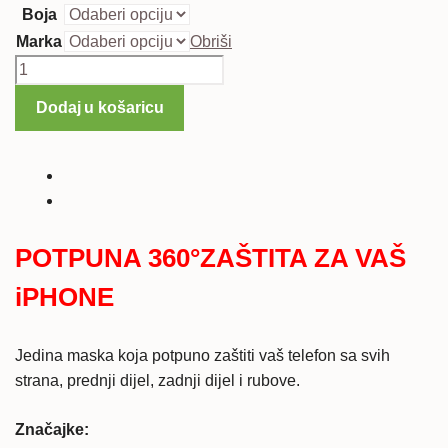
Boja
Marka
Obriši
Maska
HEAVY
Dodaj u košaricu
ARMOR
3u1
za
iPhone
7/8
količina
POTPUNA 360°ZAŠTITA ZA VAŠ
iPHONE
Jedina maska koja potpuno zaštiti vaš telefon sa svih
strana, prednji dijel, zadnji dijel i rubove.
Značajke: