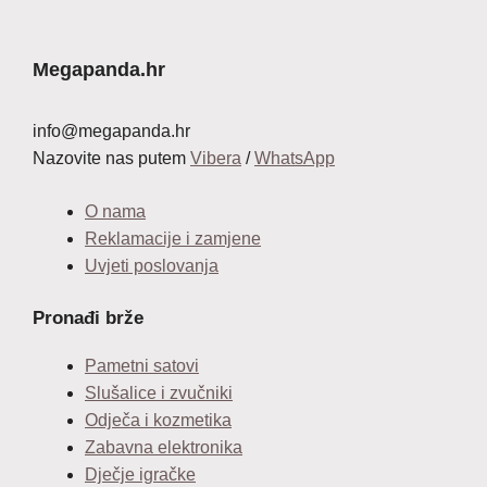
je:
14,99 €.
24,99 €.
Megapanda.hr
info@megapanda.hr
Nazovite nas putem
Vibera
/
WhatsApp
O nama
Reklamacije i zamjene
Uvjeti poslovanja
Pronađi brže
Pametni satovi
Slušalice i zvučniki
Odječa i kozmetika
Zabavna elektronika
Dječje igračke