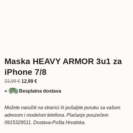
Maska HEAVY ARMOR 3u1 za
iPhone 7/8
Izvorna
Trenutna
33,99
€
12,99
€
cijena
cijena
+
Besplatna dostava
bila
je:
je:
12,99 €.
Možete naručiti na stranici ili pošaljite poruku sa vašom
33,99 €.
adresom i modelom telefona. Plaćanje pouzećem
0915329511. Dostava-Pošta Hrvatska.