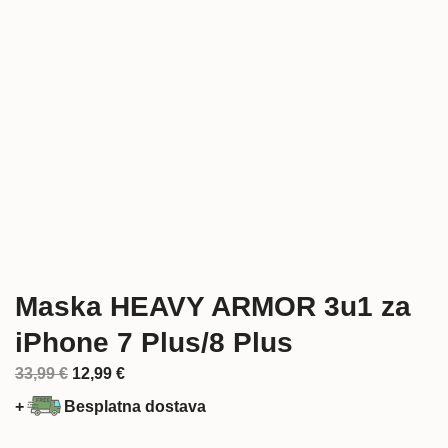
Maska HEAVY ARMOR 3u1 za
iPhone 7 Plus/8 Plus
Izvorna
Trenutna
33,99
€
12,99
€
cijena
cijena
+
Besplatna dostava
bila
je:
je:
12,99 €.