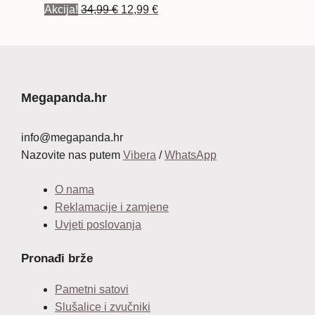
Izvorna
Trenutna
Akcija!
34,99
€
12,99
€
cijena
cijena
bila
je:
je:
12,99 €.
34,99 €.
Megapanda.hr
info@megapanda.hr
Nazovite nas putem
Vibera
/
WhatsApp
O nama
Reklamacije i zamjene
Uvjeti poslovanja
Pronađi brže
Pametni satovi
Slušalice i zvučniki