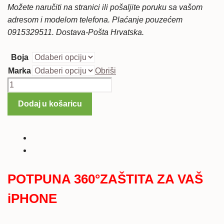
Možete naručiti na stranici ili pošaljite poruku sa vašom
33,99 €.
adresom i modelom telefona. Plaćanje pouzećem
0915329511. Dostava-Pošta Hrvatska.
Boja
Marka
Obriši
Maska
HEAVY
Dodaj u košaricu
ARMOR
3u1
za
iPhone
7
Plus/8
POTPUNA 360°ZAŠTITA ZA VAŠ
Plus
iPHONE
količina