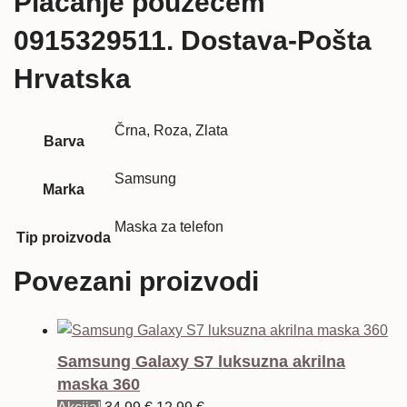
Plaćanje pouzećem
0915329511. Dostava-Pošta
Hrvatska
Črna, Roza, Zlata
Barva
Samsung
Marka
Maska za telefon
Tip proizvoda
Povezani proizvodi
Samsung Galaxy S7 luksuzna akrilna
maska 360
Izvorna
Trenutna