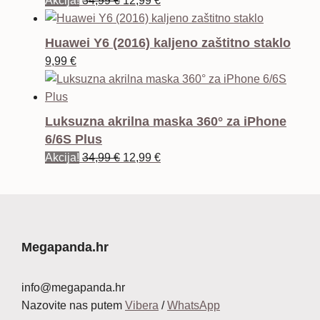
Akcija!
34,99
€
12,99
€
cijena
cijena
bila
je:
Huawei Y6 (2016) kaljeno zaštitno staklo
je:
12,99 €.
9,99
€
34,99 €.
Luksuzna akrilna maska 360° za iPhone
6/6S Plus
Izvorna
Trenutna
Akcija!
34,99
€
12,99
€
cijena
cijena
bila
je:
je:
12,99 €.
34,99 €.
Megapanda.hr
info@megapanda.hr
Nazovite nas putem
Vibera
/
WhatsApp