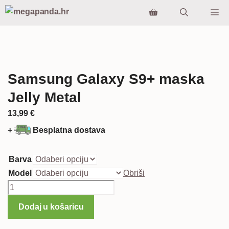
Preskoči
Iz
na
sadržaj
Samsung Galaxy S9+ maska
Jelly Metal
13,99
€
+
Besplatna dostava
Barva
Model
Obriši
Samsung
Galaxy
Dodaj u košaricu
S9+
maska