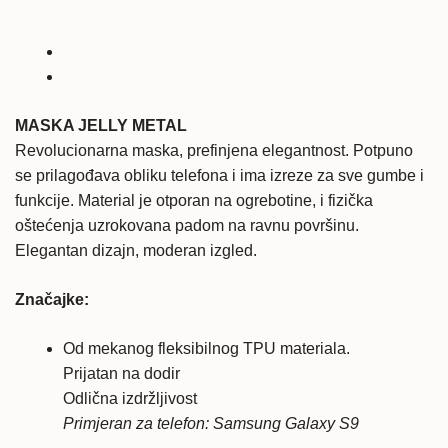
S9
maska
Jelly
Metal
količina
MASKA JELLY METAL
Revolucionarna maska, prefinjena elegantnost. Potpuno
se prilagođava obliku telefona i ima izreze za sve gumbe i
funkcije. Material je otporan na ogrebotine, i fizička
oštećenja uzrokovana padom na ravnu površinu.
Elegantan dizajn, moderan izgled.
Značajke:
Od mekanog fleksibilnog TPU materiala.
Prijatan na dodir
Odlična izdržljivost
Primjeran za telefon: Samsung Galaxy S9