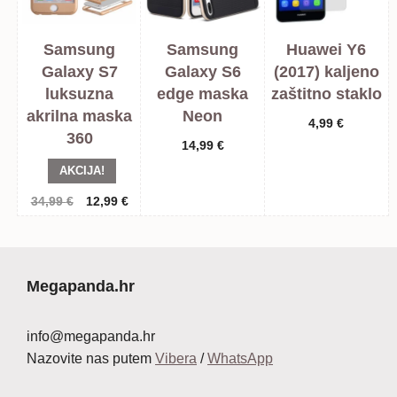
Samsung
Samsung
Huawei Y6
Galaxy S7
Galaxy S6
(2017) kaljeno
luksuzna
edge maska
zaštitno staklo
akrilna maska
Neon
4,99
€
360
14,99
€
AKCIJA!
Izvorna
Trenutna
34,99
€
12,99
€
cijena
cijena
bila
je:
je:
12,99 €.
34,99 €.
Megapanda.hr
info@megapanda.hr
Nazovite nas putem
Vibera
/
WhatsApp