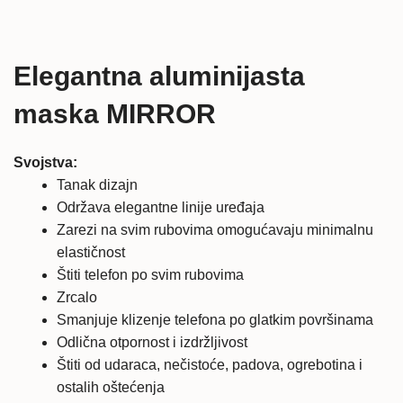
Lumia
930
ALU
Elegantna aluminijasta
maska
MIRROR
maska MIRROR
količina
Svojstva:
Tanak dizajn
Održava elegantne linije uređaja
Zarezi na svim rubovima omogućavaju minimalnu
elastičnost
Štiti telefon po svim rubovima
Zrcalo
Smanjuje klizenje telefona po glatkim površinama
Odlična otpornost i izdržljivost
Štiti od udaraca, nečistoće, padova, ogrebotina i
ostalih oštećenja