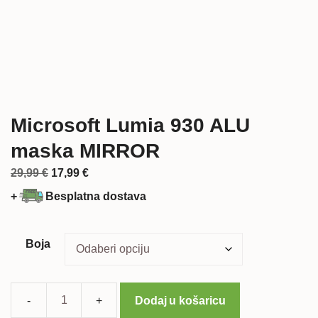
Microsoft Lumia 930 ALU
maska MIRROR
Izvorna
Trenutna
29,99
€
17,99
€
cijena
cijena
+
Besplatna dostava
bila
je:
je:
17,99 €.
29,99 €.
Boja
Dodaj u košaricu
Microsoft