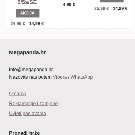
5/5s/SE
4,99
€
Izvorna
Tre
25,99
€
14,99
€
AKCIJA!
cijena
cij
bila
je:
Izvorna
Trenutna
24,99
€
14,99
€
je:
14,
cijena
cijena
25,99 €.
bila
je:
je:
14,99 €.
24,99 €.
Megapanda.hr
info@megapanda.hr
Nazovite nas putem
Vibera
/
WhatsApp
O nama
Reklamacije i zamjene
Uvjeti poslovanja
Pronađi brže