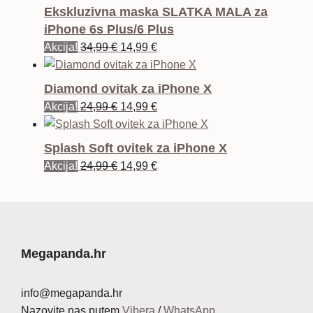
Ekskluzivna maska SLATKA MALA za
iPhone 6s Plus/6 Plus
Izvorna
Trenutna
Akcija!
34,99
€
14,99
€
cijena
cijena
bila
je:
Diamond ovitak za iPhone X
je:
14,99 €.
Izvorna
Trenutna
Akcija!
24,99
€
14,99
€
34,99 €.
cijena
cijena
bila
je:
Splash Soft ovitek za iPhone X
je:
14,99 €.
Izvorna
Trenutna
Akcija!
24,99
€
14,99
€
24,99 €.
cijena
cijena
bila
je:
je:
14,99 €.
24,99 €.
Megapanda.hr
info@megapanda.hr
Nazovite nas putem
Vibera
/
WhatsApp