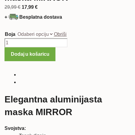
Izvorna
Trenutna
29,99
€
17,99
€
cijena
cijena
+
Besplatna dostava
bila
je:
je:
17,99 €.
Boja
Obriši
29,99 €.
Microsoft
Lumia
Dodaj u košaricu
950
ALU
maska
MIRROR
količina
Elegantna aluminijasta
maska MIRROR
Svojstva: