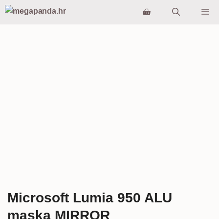
Preskoči
Iz
na
sadržaj
Microsoft Lumia 950 ALU
maska MIRROR