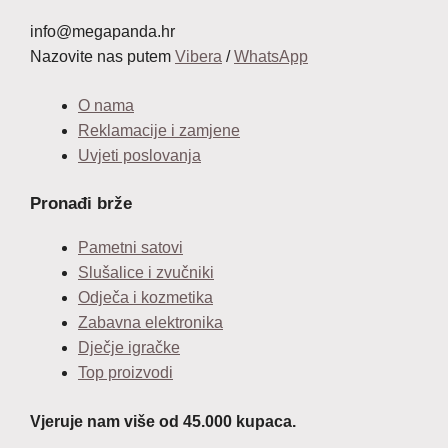
info@megapanda.hr
Nazovite nas putem
Vibera
/
WhatsApp
O nama
Reklamacije i zamjene
Uvjeti poslovanja
Pronađi brže
Pametni satovi
Slušalice i zvučniki
Odječa i kozmetika
Zabavna elektronika
Dječje igračke
Top proizvodi
Vjeruje nam više od 45.000 kupaca.