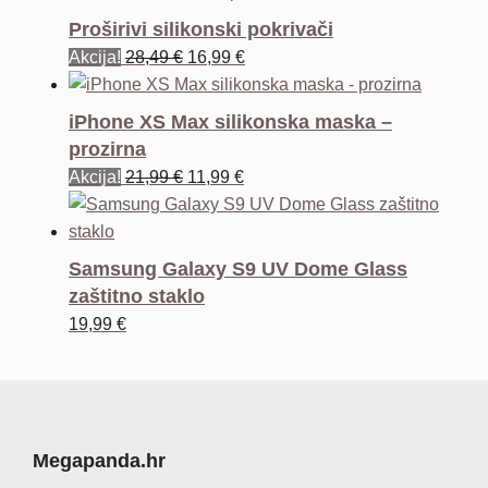
Proširivi silikonski pokrivači
Izvorna
Trenutna
Akcija!
28,49
€
16,99
€
cijena
cijena
bila
je:
iPhone XS Max silikonska maska –
je:
16,99 €.
prozirna
28,49 €.
Izvorna
Trenutna
Akcija!
21,99
€
11,99
€
cijena
cijena
bila
je:
je:
11,99 €.
Samsung Galaxy S9 UV Dome Glass
21,99 €.
zaštitno staklo
19,99
€
Megapanda.hr