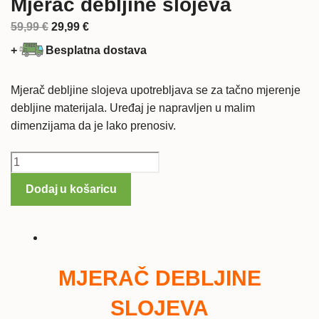
Mjerač debljine slojeva
Izvorna
Trenutna
59,99
€
29,99
€
cijena
cijena
+
Besplatna dostava
bila
je:
je:
29,99 €.
Mjerač debljine slojeva upotrebljava se za tačno mjerenje
59,99 €.
debljine materijala. Uređaj je napravljen u malim
dimenzijama da je lako prenosiv.
Mjerač
debljine
Dodaj u košaricu
slojeva
količina
MJERAČ DEBLJINE
SLOJEVA