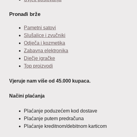
Pronađi brže
Pametni satovi
Slušalice i zvučniki
Odječa i kozmetika
Zabavna elektronika
Dječje igračke
Top proizvodi
Vjeruje nam više od 45.000 kupaca.
Načini plaćanja
Plaćanje poduzećem kod dostave
Plaćanje putem predračuna
Plaćanje kreditnom/debitnom karticom