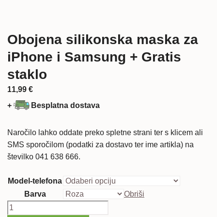
Obojena silikonska maska za
iPhone i Samsung + Gratis
staklo
11,99
€
+
Besplatna dostava
Naročilo lahko oddate preko spletne strani ter s klicem ali
SMS sporočilom (podatki za dostavo ter ime artikla) na
številko 041 638 666.
Model-telefona
Barva
Obriši
Obojena