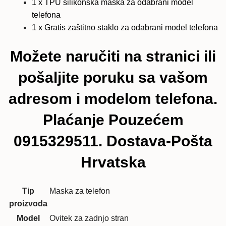
1 x TPU silikonska maska za odabrani model
telefona
1 x Gratis zaštitno staklo za odabrani model telefona
Možete naručiti na stranici ili
pošaljite poruku sa vašom
adresom i modelom telefona.
Plaćanje Pouzećem
0915329511. Dostava-Pošta
Hrvatska
Tip
Maska za telefon
proizvoda
Model
Ovitek za zadnjo stran