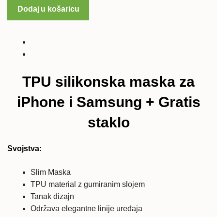
silikonska
Dodaj u košaricu
maska
za
iPhone
i
Samsung
+
TPU silikonska maska za
Gratis
staklo
iPhone i Samsung + Gratis
količina
staklo
Svojstva:
Slim Maska
TPU material z gumiranim slojem
Tanak dizajn
Održava elegantne linije uređaja