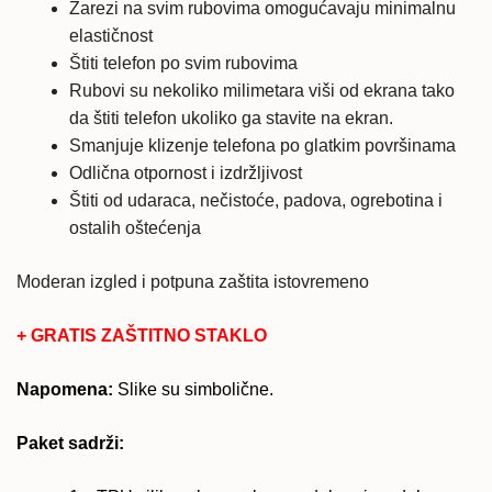
Zarezi na svim rubovima omogućavaju minimalnu
elastičnost
Štiti telefon po svim rubovima
Rubovi su nekoliko milimetara viši od ekrana tako
da štiti telefon ukoliko ga stavite na ekran.
Smanjuje klizenje telefona po glatkim površinama
Odlična otpornost i izdržljivost
Štiti od udaraca, nečistoće, padova, ogrebotina i
ostalih oštećenja
Moderan izgled i potpuna zaštita istovremeno
+ GRATIS ZAŠTITNO STAKLO
Napomena:
Slike su simbolične.
Paket sadrži: