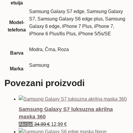
etuija
Samsung Galaxy S7 edge, Samsung Galaxy
S7, Samsung Galaxy S6 edge plus, Samsung
Model-
Galaxy 6 edge, iPhone 7 Plus, iPhone 7,
telefona
iPhone 6 Plus/6s Plus, iPhone 5/5s/SE
Modra, Črna, Roza
Barva
Samsung
Marka
Povezani proizvodi
Samsung Galaxy S7 luksuzna akrilna
maska 360
Izvorna
Trenutna
Akcija!
34,99
€
12,99
€
cijena
cijena