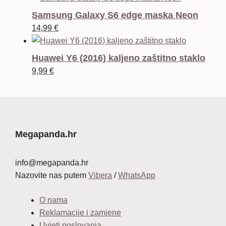
bila
je:
Samsung Galaxy S6 edge maska Neon
je:
12,99 €.
14,99
€
34,99 €.
Huawei Y6 (2016) kaljeno zaštitno staklo
9,99
€
Megapanda.hr
info@megapanda.hr
Nazovite nas putem
Vibera
/
WhatsApp
O nama
Reklamacije i zamjene
Uvjeti poslovanja