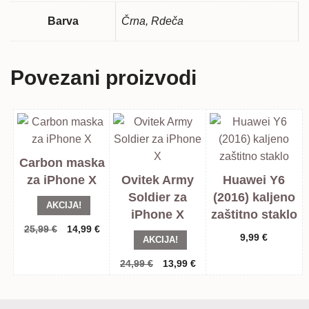
Barva
Črna, Rdeča
Povezani proizvodi
Carbon maska
za iPhone X
Ovitek Army
Huawei Y6
Soldier za
(2016) kaljeno
AKCIJA!
iPhone X
zaštitno staklo
Izvorna
Trenutna
25,99
€
14,99
€
9,99
€
AKCIJA!
cijena
cijena
bila
je:
Izvorna
Trenutna
24,99
€
13,99
€
je:
14,99 €.
cijena
cijena
25,99 €.
bila
je:
je:
13,99 €.