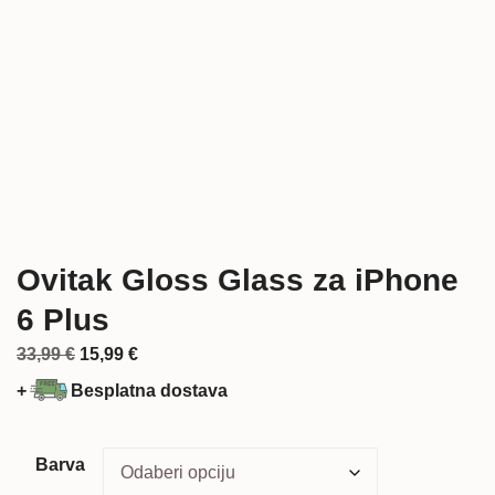
Ovitak Gloss Glass za iPhone
6 Plus
Izvorna
Trenutna
33,99
€
15,99
€
cijena
cijena
+
Besplatna dostava
bila
je:
je:
15,99 €.
33,99 €.
Barva