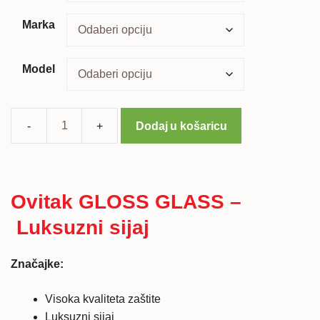
Marka
Model
Dodaj u košaricu
Ovitak
Gloss
Glass
za
Ovitak GLOSS GLASS –
iPhone
Luksuzni sijaj
6
Plus
količina
Značajke:
Visoka kvaliteta zaštite
Luksuzni sijaj