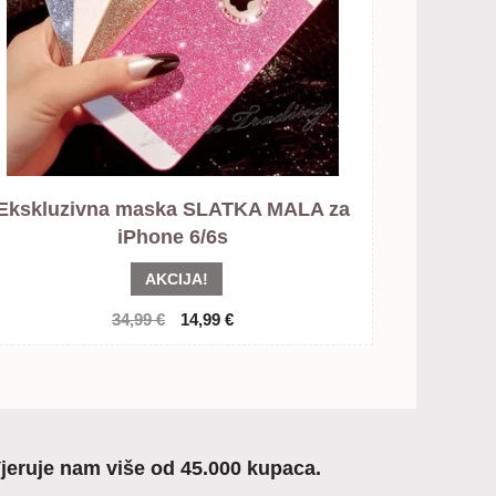
Ekskluzivna maska SLATKA MALA za
iPhone 6/6s
AKCIJA!
Izvorna
Trenutna
34,99
€
14,99
€
cijena
cijena
bila
je:
je:
14,99 €.
34,99 €.
jeruje nam više od 45.000 kupaca.