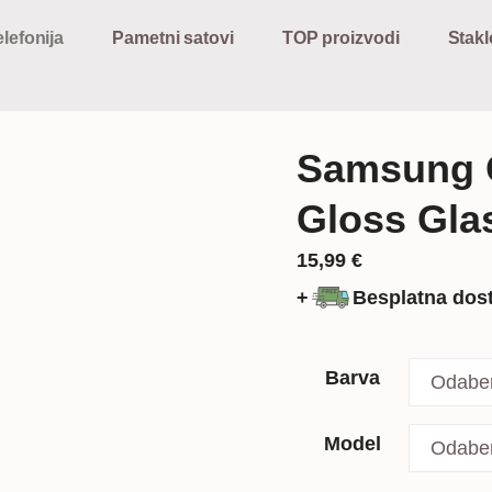
lefonija
Pametni satovi
TOP proizvodi
Stakl
Samsung 
Gloss Gla
15,99
€
+
Besplatna dos
Barva
Model