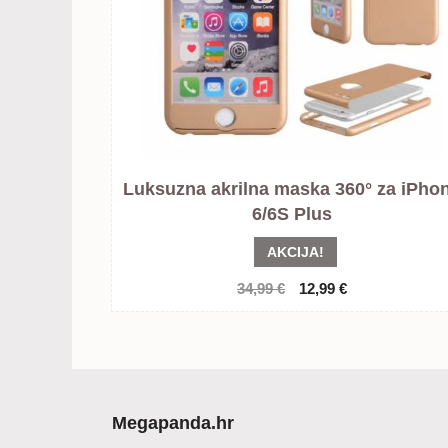
Luksuzna akrilna maska 360° za iPho
6/6S Plus
AKCIJA!
Izvorna
Trenutna
34,99
€
12,99
€
cijena
cijena
bila
je:
je:
12,99 €.
34,99 €.
Megapanda.hr