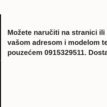
Možete naručiti na stranici il
vašom adresom i modelom tel
pouzećem 0915329511. Dosta