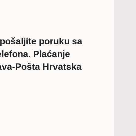
i pošaljite poruku sa
efona. Plaćanje
va-Pošta Hrvatska