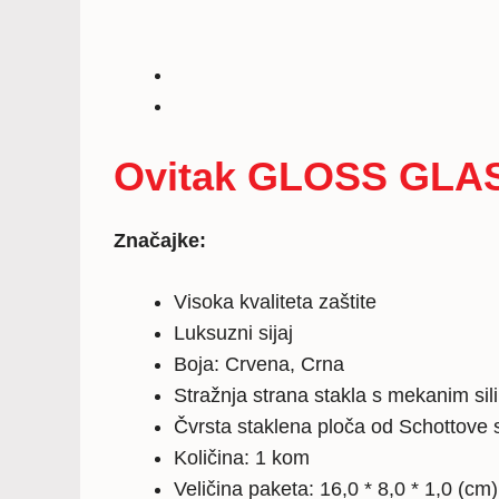
Ovitak GLOSS GLASS
Značajke:
Visoka kvaliteta zaštite
Luksuzni sijaj
Boja: Crvena, Crna
Stražnja strana stakla s mekanim si
Čvrsta staklena ploča od Schottove sna
Količina: 1 kom
Veličina paketa: 16,0 * 8,0 * 1,0 (cm)