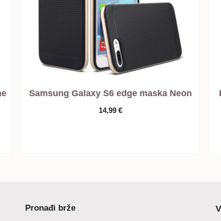
ne
Samsung Galaxy S6 edge maska Neon
14,99
€
Pronađi brže
V