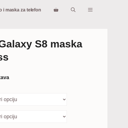
o i maska za telefon
Galaxy S8 maska
ss
tava