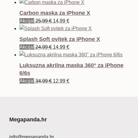
Carbon maska za iPhone X
Izvorna
Trenutna
Akcija!
25,99
€
14,99
€
cijena
cijena
bila
je:
Splash Soft ovitek za iPhone X
je:
14,99 €.
Izvorna
Trenutna
Akcija!
24,99
€
14,99
€
25,99 €.
cijena
cijena
bila
je:
Luksuzna akrilna maska 360° za iPhone
je:
14,99 €.
6/6s
24,99 €.
Izvorna
Trenutna
Akcija!
34,99
€
12,99
€
cijena
cijena
bila
je:
je:
12,99 €.
34,99 €.
Megapanda.hr
info@megapanda.hr