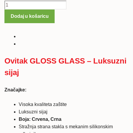
Ovitak
Gloss
Dodaj u košaricu
Glass
za
Samsung
Note
8
količina
Ovitak GLOSS GLASS – Luksuzni
sijaj
Značajke:
Visoka kvaliteta zaštite
Luksuzni sijaj
Boja: Crvena, Crna
Stražnja strana stakla s mekanim silikonskim