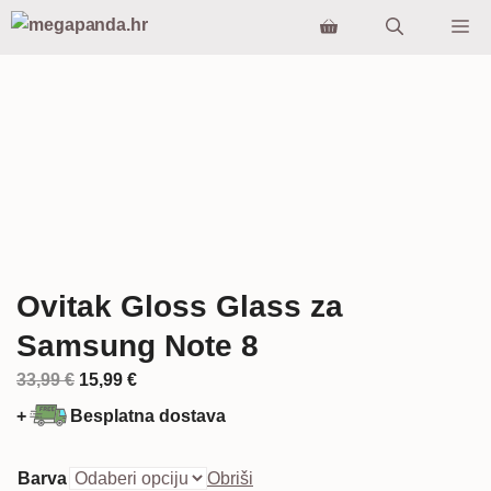
Preskoči
Iz
na
sadržaj
Ovitak Gloss Glass za
Samsung Note 8
Izvorna
Trenutna
33,99
€
15,99
€
cijena
cijena
+
Besplatna dostava
bila
je:
je:
15,99 €.
Barva
Obriši
33,99 €.