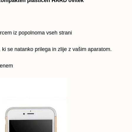
 kompakten plastičen HARD ovitek
arcem iz popolnoma vseh strani
, ki se natanko prilega in zlije z vašim aparatom.
v enem