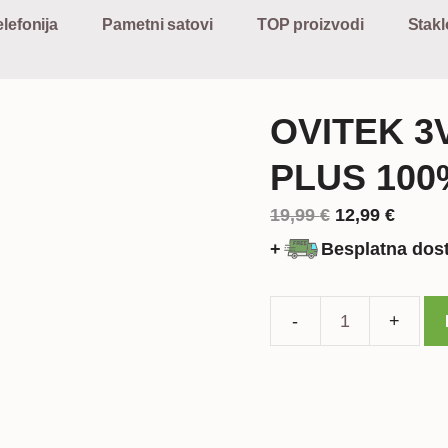
lefonija
Pametni satovi
TOP proizvodi
Stakl
OVITEK 3
PLUS 100
Izvorna
Trenu
19,99
€
12,99
€
cijena
cijena
+
Besplatna dos
bila
je:
je:
12,99 
19,99 €.
OVITEK
3V1
ZA
iPHONE
7