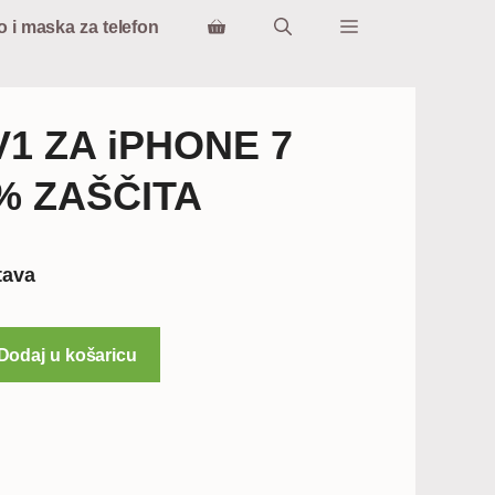
o i maska za telefon
V1 ZA iPHONE 7
% ZAŠČITA
tna
tava
€.
Dodaj u košaricu