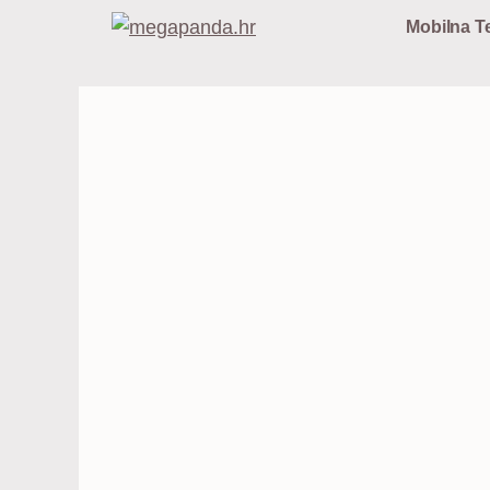
Preskoči
Mobilna Te
na
sadržaj