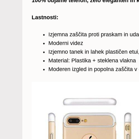
100% objame telefon, zelo eleganten in
Lastnosti:
Izjemna zaščita proti praskam in ud
Moderni videz
Izjemno tanek in lahek plastičen etui
Material: Plastika + steklena vlakna
Moderen izgled in popolna zaščita 