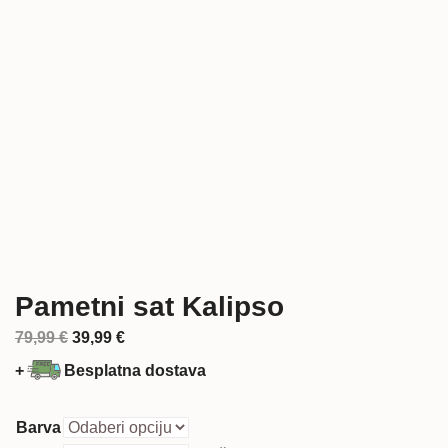
Pametni sat Kalipso
Izvorna
Trenutna
79,99
€
39,99
€
cijena
cijena
+
Besplatna dostava
bila
je:
je:
39,99 €.
Barva
79,99 €.