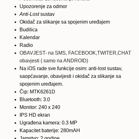
Upozorenje za odmor
Anti-Lost
sustav
Okidač za slikanje sa spojenim uređajem
Budilica
Kalendar
Radio
OBAVJEST- na SMS, FACEBOOK,TWITER,CHAT
obavjesti ( samo na ANDROID)
Na iOS rade sve funkcije osim: anti-lost sustav,
saopćavanje, obavijesti i okidač za slikanje sa
spojenim uređajem.
Čip: MTK6261D
Bluetooth: 3.0
Monitor: 240 x 240
IPS HD ekran
Ugrađena kamera: 0.3 MP
Kapacitet baterije: 280mAH
Jamstvo: 2 godine