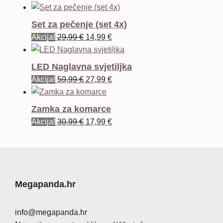
Set za pečenje (set 4x)
Izvorna
Trenutna
Akcija!
29,99
€
14,99
€
cijena
cijena
bila
je:
LED Naglavna svjetiljka
je:
14,99 €.
Izvorna
Trenutna
Akcija!
59,99
€
27,99
€
29,99 €.
cijena
cijena
bila
je:
Zamka za komarce
je:
27,99 €.
Izvorna
Trenutna
Akcija!
30,99
€
17,99
€
59,99 €.
cijena
cijena
bila
je:
je:
17,99 €.
30,99 €.
Megapanda.hr
info@megapanda.hr