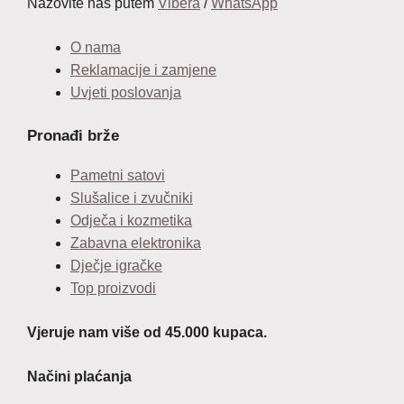
Nazovite nas putem
Vibera
/
WhatsApp
O nama
Reklamacije i zamjene
Uvjeti poslovanja
Pronađi brže
Pametni satovi
Slušalice i zvučniki
Odječa i kozmetika
Zabavna elektronika
Dječje igračke
Top proizvodi
Vjeruje nam više od 45.000 kupaca.
Načini plaćanja