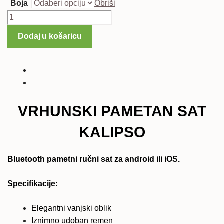
Boja
Obriši
Pametni
sat
Dodaj u košaricu
Kalipso
količina
VRHUNSKI PAMETAN SAT
KALIPSO
Bluetooth pametni ručni sat za android ili iOS.
Specifikacije:
Elegantni vanjski oblik
Iznimno udoban remen