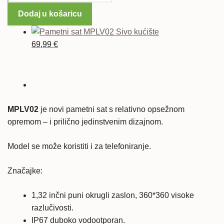
sat
Dodaj u košaricu
MPLV02
Smeđe
kućište
69,99
€
količina
MPLV02
je novi pametni sat s relativno opsežnom
opremom – ​​i prilično jedinstvenim dizajnom.
Model se može koristiti i za telefoniranje.
Značajke:
1,32 inčni puni okrugli zaslon, 360*360 visoke
razlučivosti.
IP67 duboko vodootporan.