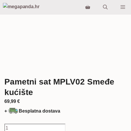
Preskoči
Iz
na
sadržaj
Pametni sat MPLV02 Smeđe
kućište
69,99
€
+
Besplatna dostava
Pametni