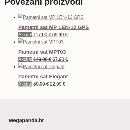
Povezani proizvodi
Pametni sat MP LEN-12 GPS
Izvorna
Trenutna
Akcija!
117,00
€
69,99
€
cijena
cijena
bila
je:
Pametni sat MPT03
je:
69,99 €.
Izvorna
Trenutna
Akcija!
149,00
€
67,90
€
117,00 €.
cijena
cijena
bila
je:
Pametni sat Elegant
je:
67,90 €.
Izvorna
Trenutna
Akcija!
59,99
€
22,99
€
149,00 €.
cijena
cijena
bila
je:
je:
22,99 €.
59,99 €.
Megapanda.hr