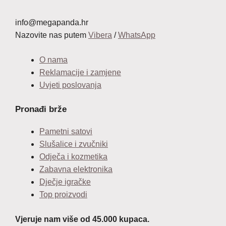
info@megapanda.hr
Nazovite nas putem
Vibera
/
WhatsApp
O nama
Reklamacije i zamjene
Uvjeti poslovanja
Pronađi brže
Pametni satovi
Slušalice i zvučniki
Odječa i kozmetika
Zabavna elektronika
Dječje igračke
Top proizvodi
Vjeruje nam više od 45.000 kupaca.