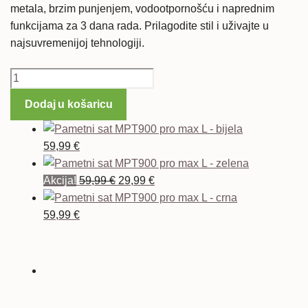
metala, brzim punjenjem, vodootpornošću i naprednim
funkcijama za 3 dana rada. Prilagodite stil i uživajte u
najsuvremenijoj tehnologiji.
Pametni
sat
Dodaj u košaricu
MPT900
pro
max
59,99
€
L
-
Izvorna
Trenutna
Akcija!
59,99
€
29,99
€
ružičasta
cijena
cijena
količina
bila
je:
59,99
€
je:
29,99 €.
59,99 €.