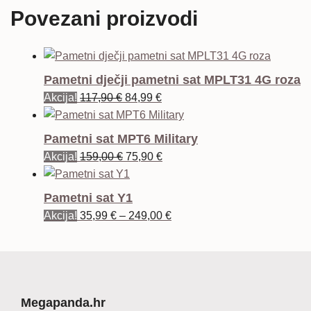
Povezani proizvodi
Pametni dječji pametni sat MPLT31 4G roza
Izvorna
Trenutna
Akcija!
117,90
€
84,99
€
cijena
cijena
bila
je:
Pametni sat MPT6 Military
je:
84,99 €.
Izvorna
Trenutna
Akcija!
159,00
€
75,90
€
117,90 €.
cijena
cijena
bila
je:
Pametni sat Y1
je:
75,90 €.
Raspon
Akcija!
35,99
€
–
249,00
€
159,00 €.
cijena:
od
35,99 €
do
249,00 €
Megapanda.hr