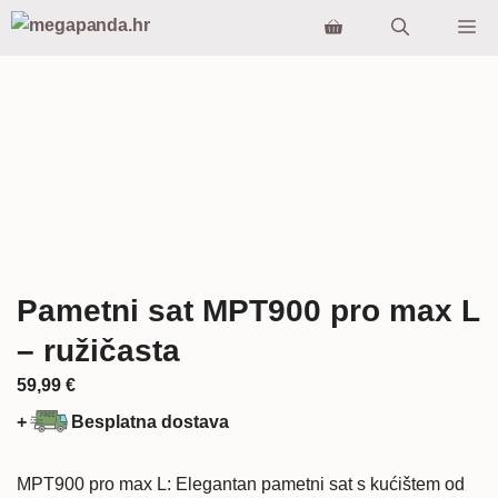
Preskoči
Iz
na
sadržaj
Pametni sat MPT900 pro max L
– ružičasta
59,99
€
+
Besplatna dostava
MPT900 pro max L: Elegantan pametni sat s kućištem od