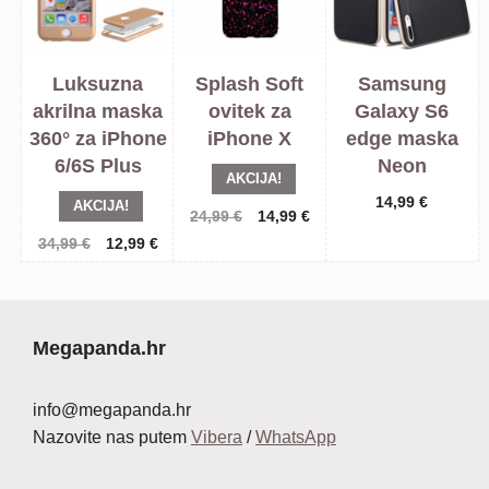
Luksuzna
Splash Soft
Samsung
akrilna maska
ovitek za
Galaxy S6
360° za iPhone
iPhone X
edge maska
6/6S Plus
Neon
AKCIJA!
14,99
€
AKCIJA!
Izvorna
Trenutna
24,99
€
14,99
€
cijena
cijena
Izvorna
Trenutna
34,99
€
12,99
€
bila
je:
cijena
cijena
je:
14,99 €.
bila
je:
24,99 €.
je:
12,99 €.
34,99 €.
Megapanda.hr
info@megapanda.hr
Nazovite nas putem
Vibera
/
WhatsApp