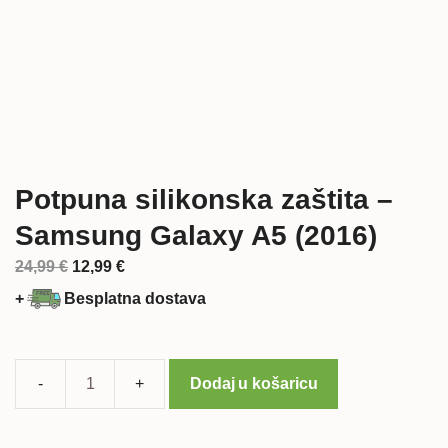
Potpuna silikonska zaštita –
Samsung Galaxy A5 (2016)
Izvorna
Trenutna
24,99
€
12,99
€
cijena
cijena
+
Besplatna dostava
bila
je:
je:
12,99 €.
24,99 €.
Dodaj u košaricu
Potpuna
silikonska
zaštita