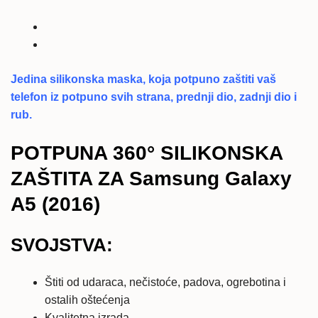
-
Samsung
Galaxy
A5
Jedina silikonska maska, koja potpuno zaštiti vaš
(2016)
telefon iz potpuno svih strana, prednji dio, zadnji dio i
količina
rub.
POTPUNA 360° SILIKONSKA
ZAŠTITA ZA Samsung Galaxy
A5 (2016)
SVOJSTVA:
Štiti od udaraca, nečistoće, padova, ogrebotina i
ostalih oštećenja
Kvalitetna izrada