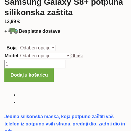
Samsung Galaxy S8+ potpuna
silikonska zaštita
12,99
€
+
Besplatna dostava
Boja
Model
Obriši
Samsung
Galaxy
Dodaj u košaricu
S8+
potpuna
silikonska
zaštita
količina
Jedina silikonska maska, koja potpuno zaštiti vaš
telefon iz potpuno vsih strana, prednji dio, zadnji dio in