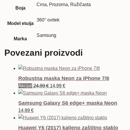
Crna, Prozorna, Ružičasta
Boja
360° ovitek
Model etuija
Samsung
Marka
Povezani proizvodi
Robustna maska Neon za iPhone 7/8
Izvorna
Trenutna
Akcija!
24,99
€
14,99
€
cijena
cijena
bila
je:
Samsung Galaxy S6 edge+ maska Neon
je:
14,99 €.
14,99
€
24,99 €.
Huawei Y6 (2017) kaljeno zaštitno staklo