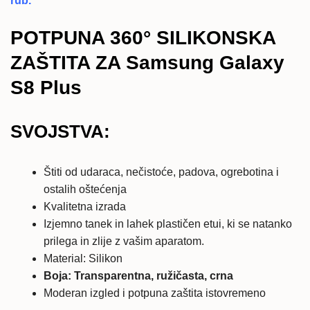
rub.
POTPUNA 360° SILIKONSKA
ZAŠTITA ZA Samsung Galaxy
S8 Plus
SVOJSTVA:
Štiti od udaraca, nečistoće, padova, ogrebotina i
ostalih oštećenja
Kvalitetna izrada
Izjemno tanek in lahek plastičen etui, ki se natanko
prilega in zlije z vašim aparatom.
Material: Silikon
Boja: Transparentna, ružičasta, crna
Moderan izgled i potpuna zaštita istovremeno