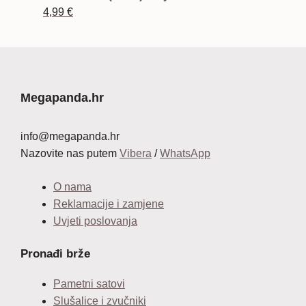
4,99
€
Megapanda.hr
info@megapanda.hr
Nazovite nas putem
Vibera
/
WhatsApp
O nama
Reklamacije i zamjene
Uvjeti poslovanja
Pronađi brže
Pametni satovi
Slušalice i zvučniki