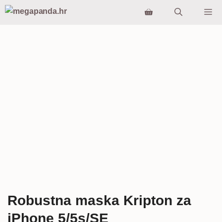
Preskoči
Iz
na
sadržaj
Robustna maska Kripton za
iPhone 5/5s/SE