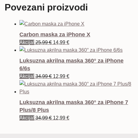
Povezani proizvodi
Carbon maska za iPhone X
Izvorna
Trenutna
Akcija!
25,99
€
14,99
€
cijena
cijena
bila
je:
Luksuzna akrilna maska 360° za iPhone
je:
14,99 €.
6/6s
25,99 €.
Izvorna
Trenutna
Akcija!
34,99
€
12,99
€
cijena
cijena
bila
je:
je:
12,99 €.
Luksuzna akrilna maska 360° za iPhone 7
34,99 €.
Plus/8 Plus
Izvorna
Trenutna
Akcija!
34,99
€
12,99
€
cijena
cijena
bila
je: