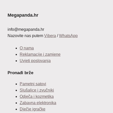
je:
12,99 €.
34,99 €.
Megapanda.hr
info@megapanda.hr
Nazovite nas putem
Vibera
/
WhatsApp
O nama
Reklamacije i zamjene
Uvjeti poslovanja
Pronađi brže
Pametni satovi
Slušalice i zvučniki
Odječa i kozmetika
Zabavna elektronika
Dječje igračke