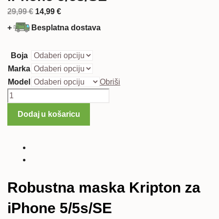
Izvorna
Trenutna
29,99
€
14,99
€
cijena
cijena
+
Besplatna dostava
bila
je:
je:
14,99 €.
Boja
29,99 €.
Marka
Model
Obriši
Robustna
maska
Dodaj u košaricu
Kripton
za
iPhone
5/5s/SE
količina
Robustna maska Kripton za
iPhone 5/5s/SE