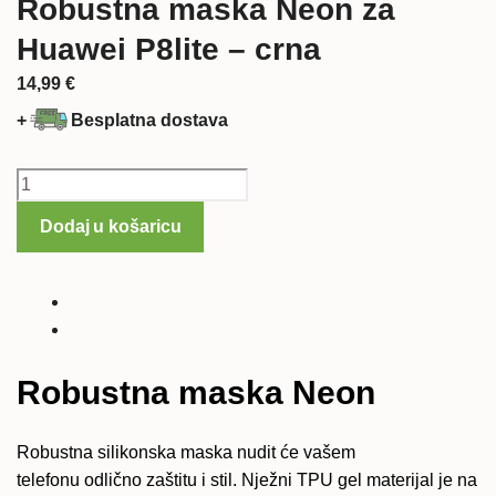
Robustna maska Neon za
Huawei P8lite – crna
14,99
€
+
Besplatna dostava
Robustna
maska
Dodaj u košaricu
Neon
za
Huawei
P8lite
-
crna
Robustna maska Neon
količina
Robustna silikonska maska nudit će vašem
telefonu odlično zaštitu i stil. Nježni TPU gel materijal je na