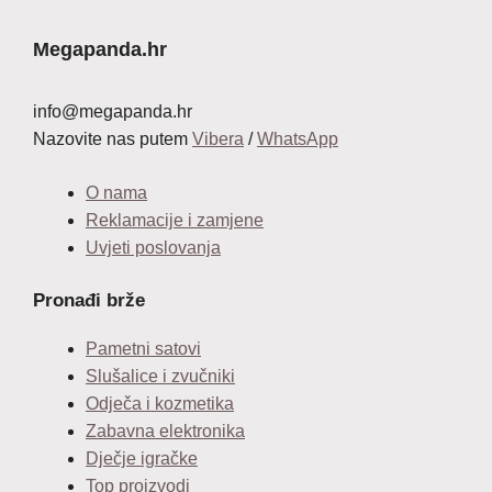
Megapanda.hr
info@megapanda.hr
Nazovite nas putem
Vibera
/
WhatsApp
O nama
Reklamacije i zamjene
Uvjeti poslovanja
Pronađi brže
Pametni satovi
Slušalice i zvučniki
Odječa i kozmetika
Zabavna elektronika
Dječje igračke
Top proizvodi