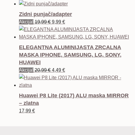
Zidni punjač/adapter
Izvorna
Trenutna
Akcija!
19,99
€
9,99
€
cijena
cijena
bila
je:
je:
9,99 €.
ELEGANTNA ALUMINIJASTA ZRCALNA
19,99 €.
MASKA IPHONE, SAMSUNG, LG, SONY,
HUAWEI
Izvorna
Trenutna
Akcija!
20,99
€
4,49
€
cijena
cijena
bila
je:
je:
4,49 €.
Huawei P8 Lite (2017) ALU maska MIRROR
20,99 €.
– zlatna
17,99
€