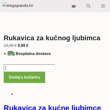
Preskoči
Iz
na
sadržaj
Rukavica za kučnog ljubimca
Izvorna
Trenutna
24,99
€
9,99
€
cijena
cijena
+
Besplatna dostava
bila
je:
je:
9,99 €.
Rukavica
24,99 €.
za
Dodaj u košaricu
kučnog
ljubimca
količina
Rukavica za kućne ljubimce