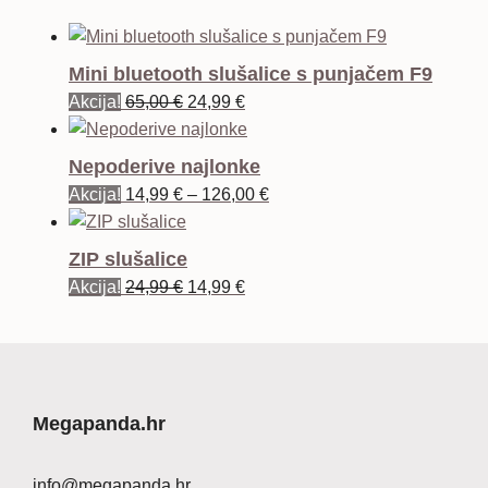
Mini bluetooth slušalice s punjačem F9
Izvorna
Trenutna
Akcija!
65,00
€
24,99
€
cijena
cijena
bila
je:
Nepoderive najlonke
je:
24,99 €.
Raspon
Akcija!
14,99
€
–
126,00
€
65,00 €.
cijena:
od
ZIP slušalice
14,99 €
Izvorna
Trenutna
Akcija!
24,99
€
14,99
€
do
cijena
cijena
126,00 €
bila
je:
je:
14,99 €.
24,99 €.
Megapanda.hr
info@megapanda.hr