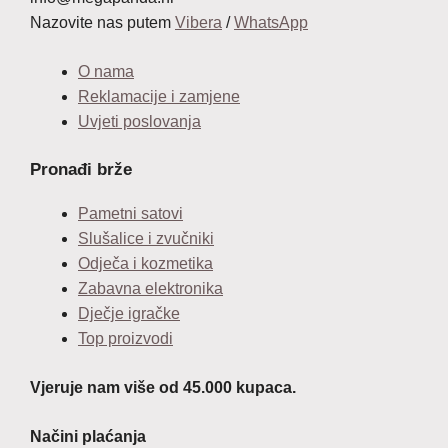
Nazovite nas putem
Vibera
/
WhatsApp
O nama
Reklamacije i zamjene
Uvjeti poslovanja
Pronađi brže
Pametni satovi
Slušalice i zvučniki
Odječa i kozmetika
Zabavna elektronika
Dječje igračke
Top proizvodi
Vjeruje nam više od 45.000 kupaca.
Načini plaćanja