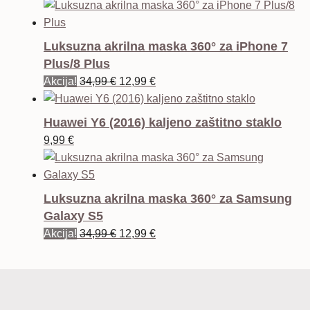
Luksuzna akrilna maska 360° za iPhone 7
Plus/8 Plus
Izvorna
Trenutna
Akcija!
34,99
€
12,99
€
cijena
cijena
bila
je:
Huawei Y6 (2016) kaljeno zaštitno staklo
je:
12,99 €.
9,99
€
34,99 €.
Luksuzna akrilna maska 360° za Samsung
Galaxy S5
Izvorna
Trenutna
Akcija!
34,99
€
12,99
€
cijena
cijena
bila
je:
je:
12,99 €.
34,99 €.