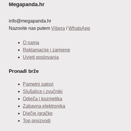
Megapanda.hr
info@megapanda.hr
Nazovite nas putem
Vibera
/
WhatsApp
O nama
Reklamacije i zamjene
Uvjeti poslovanja
Pronađi brže
Pametni satovi
Slušalice i zvučniki
Odječa i kozmetika
Zabavna elektronika
Dječje igračke
Top proizvodi