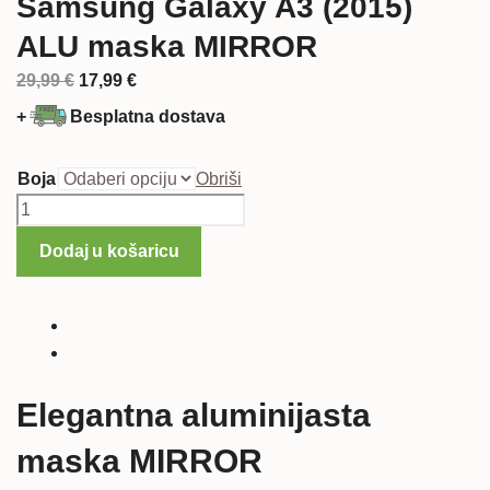
Samsung Galaxy A3 (2015)
ALU maska MIRROR
Izvorna
Trenutna
29,99
€
17,99
€
cijena
cijena
+
Besplatna dostava
bila
je:
je:
17,99 €.
Boja
Obriši
29,99 €.
Samsung
Galaxy
Dodaj u košaricu
A3
(2015)
ALU
maska
MIRROR
količina
Elegantna aluminijasta
maska MIRROR