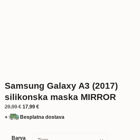
Samsung Galaxy A3 (2017)
silikonska maska MIRROR
Izvorna
Trenutna
29,99
€
17,99
€
cijena
cijena
+
Besplatna dostava
bila
je:
je:
17,99 €.
29,99 €.
Barva