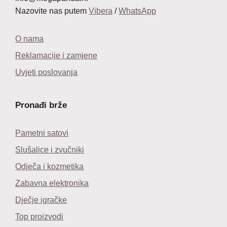
Nazovite nas putem
Vibera
/
WhatsApp
O nama
Reklamacije i zamjene
Uvjeti poslovanja
Pronađi brže
Pametni satovi
Slušalice i zvučniki
Odječa i kozmetika
Zabavna elektronika
Dječje igračke
Top proizvodi