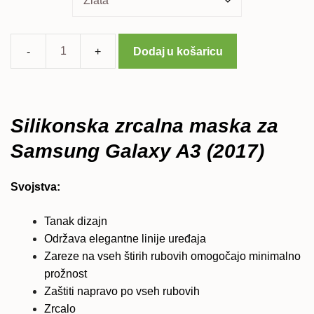
Dodaj u košaricu
Samsung
Galaxy
A3
(2017)
Silikonska zrcalna maska za
silikonska
Samsung Galaxy A3 (2017)
maska
MIRROR
količina
Svojstva:
Tanak dizajn
Održava elegantne linije uređaja
Zareze na vseh štirih rubovih omogočajo minimalno
prožnost
Zaštiti napravo po vseh rubovih
Zrcalo