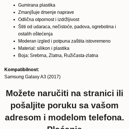
Gumirana plastika
Zmanjšuje drsenje naprave
Odlična otpornost i izdržljivost
Štiti od udaraca, nečistoće, padova, ogrebotina i
ostalih oštećenja
Moderan izgled i potpuna zaštita istovremeno
Material: silikon i plastika
Boja: Srebrna, Zlatna, Ružičasta-zlatna
Kompatibilnost:
Samsung Galaxy A3 (2017)
Možete naručiti na stranici ili
pošaljite poruku sa vašom
adresom i modelom telefona.