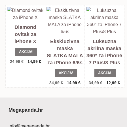
Diamond
ovitak za
iPhone X
Ekskluzivna
Luksuzna
maska
akrilna maska
AKCIJA!
SLATKA MALA
360° za iPhone
Izvorna
Trenutna
24,99
€
14,99
€
za iPhone 6/6s
7 Plus/8 Plus
cijena
cijena
AKCIJA!
AKCIJA!
bila
je:
je:
14,99 €.
Izvorna
Trenutna
Izvorna
Tre
34,99
€
14,99
€
34,99
€
12,99
€
24,99 €.
cijena
cijena
cijena
cij
bila
je:
bila
je:
je:
14,99 €.
je:
12,
34,99 €.
34,99 €.
Megapanda.hr
info@megapanda.hr