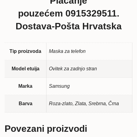
Plaćanje
pouzećem 0915329511.
Dostava-Pošta Hrvatska
Tip proizvoda
Maska za telefon
Model etuija
Ovitek za zadnjo stran
Marka
Samsung
Barva
Roza-zlato, Zlata, Srebrna, Črna
Povezani proizvodi