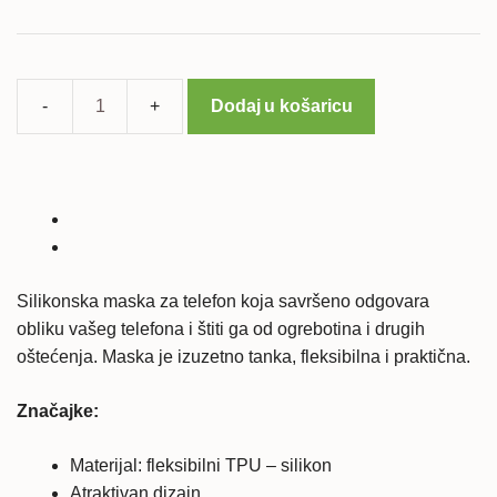
Dodaj u košaricu
Samsung
Galaxy
A42
5G
silikonska
maska
-
Silikonska maska za telefon koja savršeno odgovara
crna
obliku vašeg telefona i štiti ga od ogrebotina i drugih
količina
oštećenja. Maska je izuzetno tanka, fleksibilna i praktična.
Značajke:
Materijal: fleksibilni TPU – silikon
Atraktivan dizajn