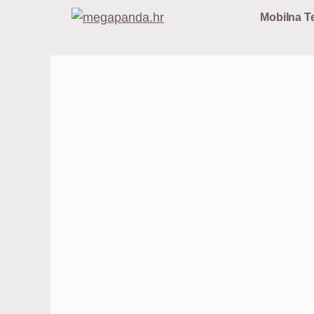
Preskoči
Mobilna Te
na
sadržaj