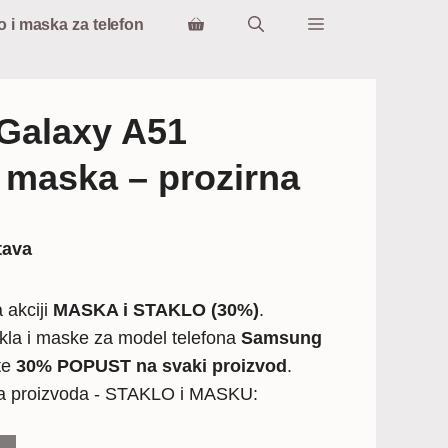
o i maska za telefon
Galaxy A51
 maska – prozirna
tava
 akciji
MASKA i STAKLO (30%)
.
kla i maske za model telefona
Samsung
te
30% POPUST na svaki proizvod
.
ba proizvoda - STAKLO i MASKU: