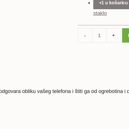
+1 u košaricu
staklo
Samsung
Galaxy
A51
silikonska
maska
-
prozirna
dgovara obliku vašeg telefona i štiti ga od ogrebotina i 
količina