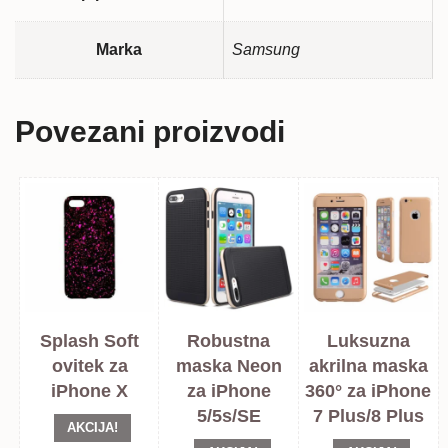
Marka
Samsung
Povezani proizvodi
Splash Soft
Robustna
Luksuzna
ovitek za
maska Neon
akrilna maska
iPhone X
za iPhone
360° za iPhone
5/5s/SE
7 Plus/8 Plus
AKCIJA!