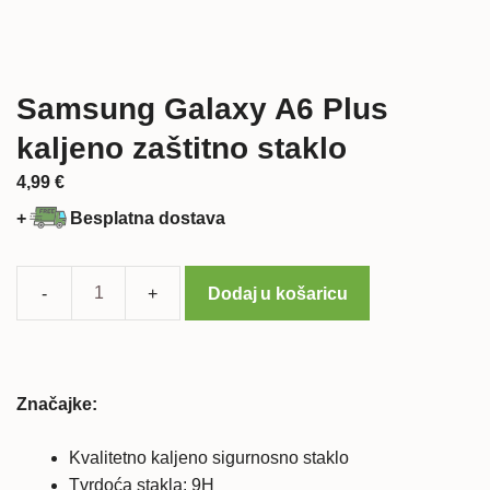
Samsung Galaxy A6 Plus
kaljeno zaštitno staklo
4,99
€
+
Besplatna dostava
Dodaj u košaricu
Samsung
Galaxy
A6
Plus
Značajke:
kaljeno
zaštitno
Kvalitetno kaljeno sigurnosno staklo
staklo
Tvrdoća stakla: 9H