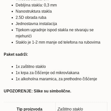
količina
Debljina stakla: 0,3 mm
Nanostruktura stakla
2.5D obrada ruba
Jednostavna instalacija
Tijekom ugradnje ispod stakla ne stvaraju se
mjehurići
Staklo je 1-2 mm manje od telefona na rubovima
Paket sadrži:
1x zaštitno staklo
1x krpa za čišćenje od mikrovlakana
1x alkoholna maramica, za prethodno čišćenje
UPOZORENJE: Slike su simbolične.
Tip proizvoda
Zaštitno staklo