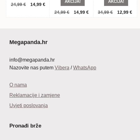
AKCIJA!
AKCIJA!
Izvorna
Trenutna
24,99
€
14,99
€
cijena
cijena
Izvorna
Trenutna
Izvorna
Tre
24,99
€
14,99
€
34,99
€
12,99
€
bila
je:
cijena
cijena
cijena
cij
je:
14,99 €.
bila
je:
bila
je:
24,99 €.
je:
14,99 €.
je:
12,
24,99 €.
34,99 €.
Megapanda.hr
info@megapanda.hr
Nazovite nas putem
Vibera
/
WhatsApp
O nama
Reklamacije i zamjene
Uvjeti poslovanja
Pronađi brže