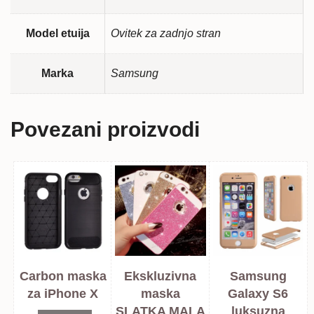
Model etuija
Ovitek za zadnjo stran
Marka
Samsung
Povezani proizvodi
Carbon maska
Ekskluzivna
Samsung
za iPhone X
maska
Galaxy S6
SLATKA MALA
luksuzna