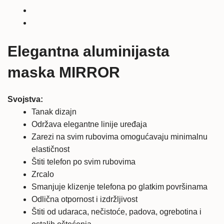
Prime
ALU
maska
MIRROR
Elegantna aluminijasta
količina
maska MIRROR
Svojstva:
Tanak dizajn
Održava elegantne linije uređaja
Zarezi na svim rubovima omogućavaju minimalnu
elastičnost
Štiti telefon po svim rubovima
Zrcalo
Smanjuje klizenje telefona po glatkim površinama
Odlična otpornost i izdržljivost
Štiti od udaraca, nečistoće, padova, ogrebotina i