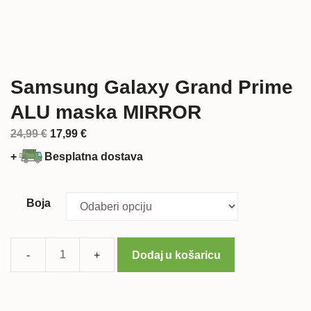
Samsung Galaxy Grand Prime
ALU maska MIRROR
Izvorna
Trenutna
24,99
€
17,99
€
cijena
cijena
+
Besplatna dostava
bila
je:
je:
17,99 €.
24,99 €.
Boja
Dodaj u košaricu
Samsung
Galaxy
Grand