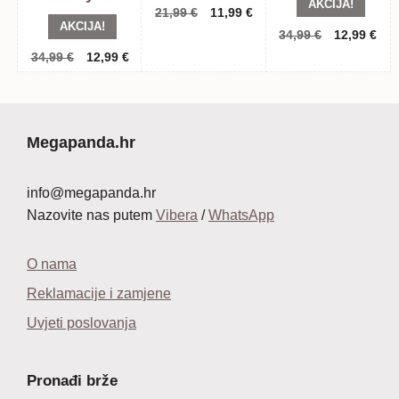
AKCIJA!
Izvorna
Trenutna
21,99
€
11,99
€
AKCIJA!
cijena
cijena
Izvorna
Tre
34,99
€
12,99
€
bila
je:
cijena
cij
Izvorna
Trenutna
34,99
€
12,99
€
je:
11,99 €.
bila
je:
cijena
cijena
21,99 €.
je:
12,
bila
je:
34,99 €.
je:
12,99 €.
34,99 €.
Megapanda.hr
info@megapanda.hr
Nazovite nas putem
Vibera
/
WhatsApp
O nama
Reklamacije i zamjene
Uvjeti poslovanja
Pronađi brže