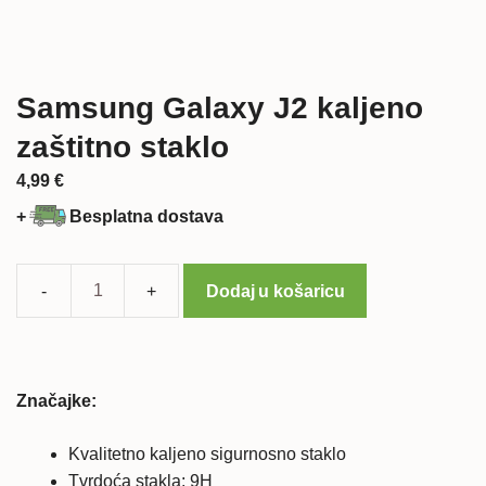
Samsung Galaxy J2 kaljeno
zaštitno staklo
4,99
€
+
Besplatna dostava
Dodaj u košaricu
Samsung
Galaxy
J2
kaljeno
Značajke:
zaštitno
staklo
Kvalitetno kaljeno sigurnosno staklo
količina
Tvrdoća stakla: 9H