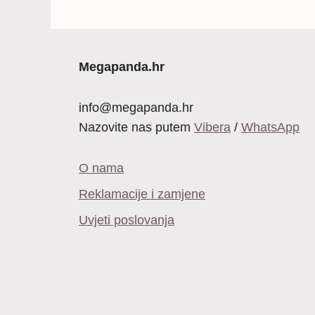
bila
je:
je:
12,99 €.
34,99 €.
Megapanda.hr
info@megapanda.hr
Nazovite nas putem
Vibera
/
WhatsApp
O nama
Reklamacije i zamjene
Uvjeti poslovanja