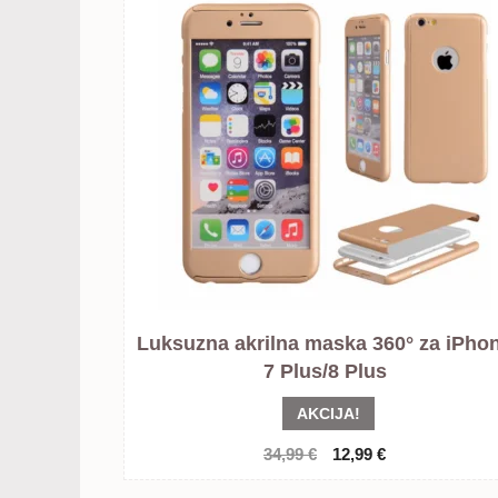
Luksuzna akrilna maska 360° za iPho
7 Plus/8 Plus
AKCIJA!
Izvorna
Trenutna
34,99
€
12,99
€
cijena
cijena