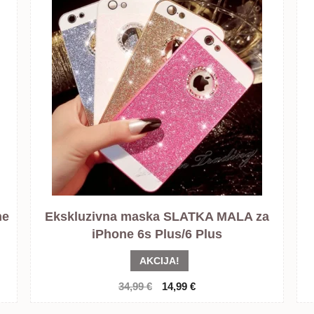
ne
Ekskluzivna maska SLATKA MALA za
iPhone 6s Plus/6 Plus
AKCIJA!
Izvorna
Trenutna
34,99
€
14,99
€
cijena
cijena