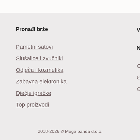
bila
je:
je:
14,99 €.
34,99 €.
Pronađi brže
V
Pametni satovi
N
Slušalice i zvučniki
Odječa i kozmetika
Zabavna elektronika
Dječje igračke
Top proizvodi
2018-2026 © Mega panda d.o.o.