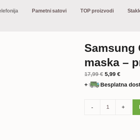
lefonija
Pametni satovi
TOP proizvodi
Stakl
Samsung G
maska – p
Izvorna
Trenut
17,99
€
5,99
€
cijena
cijena
+
Besplatna dos
bila
je:
je:
5,99 €.
17,99 €.
Samsung
Galaxy
J2
silikonska