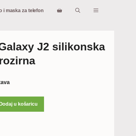
o i maska za telefon
alaxy J2 silikonska
rozirna
na
tava
Dodaj u košaricu