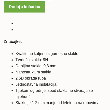
Galaxy
Dodaj u košaricu
Note
2
kaljeno
zaštitno
staklo
količina
Značajke:
Kvalitetno kaljeno sigurnosno staklo
Tvrdoća stakla: 9H
Debljina stakla: 0,3 mm
Nanostruktura stakla
2.5D obrada ruba
Jednostavna instalacija
Tijekom ugradnje ispod stakla ne stvaraju se
mjehurići
Staklo je 1-2 mm manje od telefona na rubovima