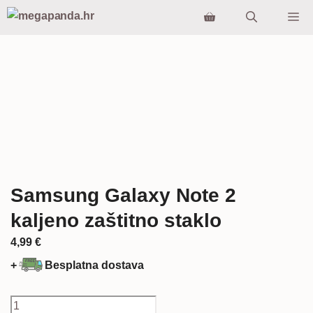
Preskoči
Iz
na
sadržaj
Samsung Galaxy Note 2
kaljeno zaštitno staklo
4,99
€
+
Besplatna dostava
Samsung