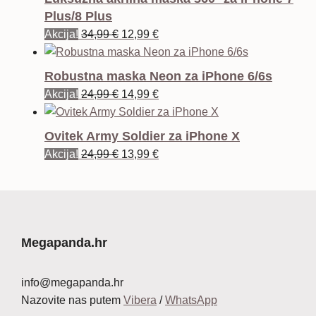
Plus/8 Plus
Izvorna
Trenutna
Akcija!
34,99
€
12,99
€
cijena
cijena
bila
je:
Robustna maska Neon za iPhone 6/6s
je:
12,99 €.
Izvorna
Trenutna
Akcija!
24,99
€
14,99
€
34,99 €.
cijena
cijena
bila
je:
Ovitek Army Soldier za iPhone X
je:
14,99 €.
Izvorna
Trenutna
Akcija!
24,99
€
13,99
€
24,99 €.
cijena
cijena
bila
je:
je:
13,99 €.
24,99 €.
Megapanda.hr
info@megapanda.hr
Nazovite nas putem
Vibera
/
WhatsApp