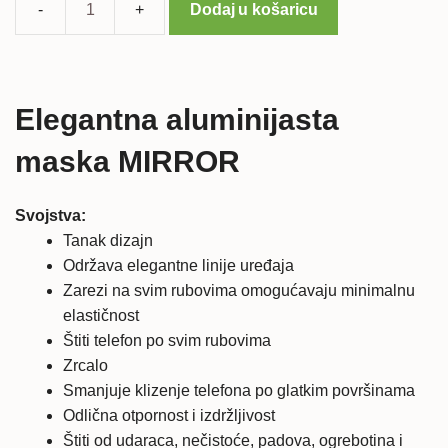
Dodaj u košaricu
Samsung
Galaxy
Note
4
Elegantna aluminijasta
ALU
maska
maska MIRROR
MIRROR
količina
Svojstva:
Tanak dizajn
Održava elegantne linije uređaja
Zarezi na svim rubovima omogućavaju minimalnu
elastičnost
Štiti telefon po svim rubovima
Zrcalo
Smanjuje klizenje telefona po glatkim površinama
Odlična otpornost i izdržljivost
Štiti od udaraca, nečistoće, padova, ogrebotina i