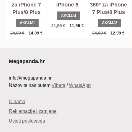
za iPhone 7
iPhone 6
360° za iPhone
Plus/8 Plus
7 Plus/8 Plus
AKCIJA!
AKCIJA!
AKCIJA!
Izvorna
Trenutna
21,99
€
11,99
€
cijena
cijena
Izvorna
Trenutna
Izvorna
Tre
24,99
€
14,99
€
34,99
€
12,99
€
bila
je:
cijena
cijena
cijena
cij
je:
11,99 €.
bila
je:
bila
je:
21,99 €.
je:
14,99 €.
je:
12,
24,99 €.
34,99 €.
Megapanda.hr
info@megapanda.hr
Nazovite nas putem
Vibera
/
WhatsApp
O nama
Reklamacije i zamjene
Uvjeti poslovanja