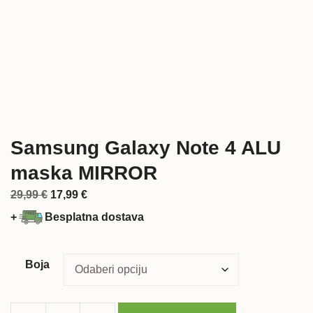
Samsung Galaxy Note 4 ALU
maska MIRROR
Izvorna
Trenutna
29,99
€
17,99
€
cijena
cijena
+
Besplatna dostava
bila
je:
je:
17,99 €.
29,99 €.
Boja