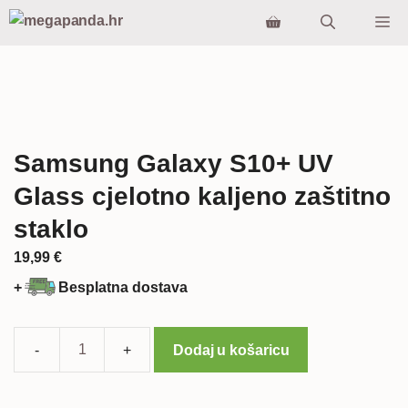
Preskoči
Iz
na
sadržaj
Samsung Galaxy S10+ UV
Glass cjelotno kaljeno zaštitno
staklo
19,99
€
+
Besplatna dostava
Dodaj u košaricu
Samsung
Galaxy
S10+