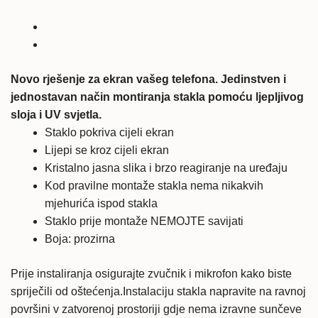
UV
Glass
cjelotno
kaljeno
Novo rješenje za ekran vašeg telefona. Jedinstven i
zaštitno
jednostavan način montiranja stakla pomoću ljepljivog
staklo
sloja i UV svjetla.
količina
Staklo pokriva cijeli ekran
Lijepi se kroz cijeli ekran
Kristalno jasna slika i brzo reagiranje na uređaju
Kod pravilne montaže stakla nema nikakvih
mjehurića ispod stakla
Staklo prije montaže NEMOJTE savijati
Boja: prozirna
Prije instaliranja osigurajte zvučnik i mikrofon kako biste
spriječili od oštećenja.Instalaciju stakla napravite na ravnoj
površini v zatvorenoj prostoriji gdje nema izravne sunčeve