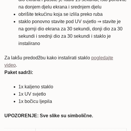
na donjem djelu ekrana i srednjem djelu
obrišite tekućinu koja se izlila preko ruba
staklo ponovno stavite pod UV svjetlo ⇒ stavite je
na gornji dio ekrana za 30 sekundi, donji dio za 30
sekundi i srednji dio za 30 sekundi i staklo je
instalirano
Za lakšu predodžbu kako instalirati staklo
pogledajte
video
.
Paket sadrži:
1x kaljeno staklo
1x UV svjetlo
1x bočicu ljepila
UPOZORENJE: Sve slike su simbolične.