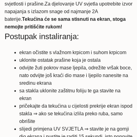
svjetlosti i prašine.Za djelovanje UV svjetla upotrebite izvor
napajanja s izlazom snage od najmanje 2A
baterije.
Tekućina će se sama stisnuti na ekran, stoga
nemojte pritišćite rukom!
Postupak instaliranja:
ekran očistite s vlažnom krpicom i suhom krpicom
uklonite ostatak prašine koja je ostala
odvijte žuti pokrov mase ljepila, odrežite vršak boce,
nato odvijte još kraći dio mase i ljepilo nanesite na
sredinu ekrana
sa stakla uklonite zaštitnu foliju te ga stavite na
ekran
pričekajte da tekućina u cijelosti prekrije ekran ispod
stakla ⇒ ako se tekućina izlila preko ruba, samo
obrišite
slijedi primjena UV SVJETLA ⇒ stavite je na gornji
dio ekrana i pustite je raditi 15 sekundi, isto ponovite