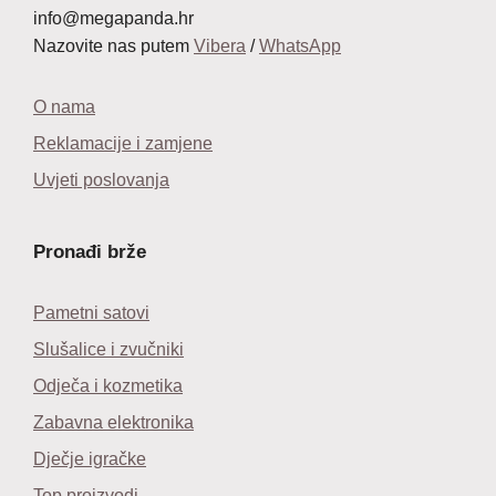
info@megapanda.hr
Nazovite nas putem
Vibera
/
WhatsApp
O nama
Reklamacije i zamjene
Uvjeti poslovanja
Pronađi brže
Pametni satovi
Slušalice i zvučniki
Odječa i kozmetika
Zabavna elektronika
Dječje igračke
Top proizvodi