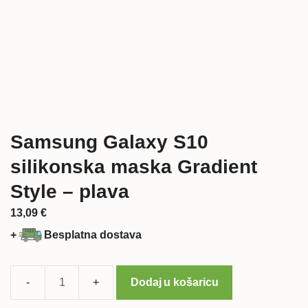
Samsung Galaxy S10
silikonska maska Gradient
Style – plava
13,09
€
+
Besplatna dostava
Dodaj u košaricu
Samsung
Galaxy