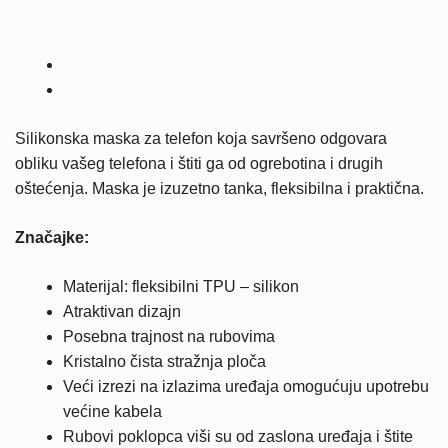
S10
silikonska
maska
Gradient
Style
Silikonska maska za telefon koja savršeno odgovara
-
obliku vašeg telefona i štiti ga od ogrebotina i drugih
plava
oštećenja. Maska je izuzetno tanka, fleksibilna i praktična.
količina
Značajke:
Materijal: fleksibilni TPU – silikon
Atraktivan dizajn
Posebna trajnost na rubovima
Kristalno čista stražnja ploča
Veći izrezi na izlazima uređaja omogućuju upotrebu
većine kabela
Rubovi poklopca viši su od zaslona uređaja i štite