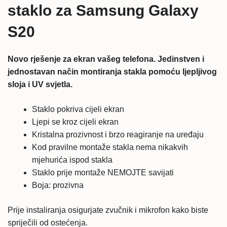
staklo
staklo za Samsung Galaxy
količina
S20
Novo rješenje za ekran vašeg telefona. Jedinstven i
jednostavan način montiranja stakla pomoću ljepljivog
sloja i UV svjetla.
Staklo pokriva cijeli ekran
Ljepi se kroz cijeli ekran
Kristalna prozivnost i brzo reagiranje na uređaju
Kod pravilne montaže stakla nema nikakvih
mjehurića ispod stakla
Staklo prije montaže NEMOJTE savijati
Boja: prozivna
Prije instaliranja osigurjate zvučnik i mikrofon kako biste
spriječili od ostećenja.