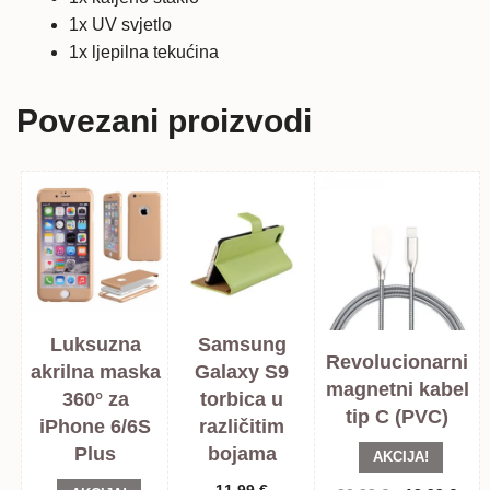
1x UV svjetlo
1x ljepilna tekućina
Povezani proizvodi
Luksuzna
Samsung
Revolucionarni
akrilna maska
Galaxy S9
magnetni kabel
360° za
torbica u
tip C (PVC)
iPhone 6/6S
različitim
Plus
bojama
AKCIJA!