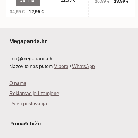
11,99
€
AKCIJA!
Izvorna
Tren
20,99
€
13,99
€
cijena
cije
Izvorna
Trenutna
34,99
€
12,99
€
bila
je:
cijena
cijena
je:
13,9
bila
je:
20,99 €.
je:
12,99 €.
34,99 €.
Megapanda.hr
info@megapanda.hr
Nazovite nas putem
Vibera
/
WhatsApp
O nama
Reklamacije i zamjene
Uvjeti poslovanja
Pronađi brže