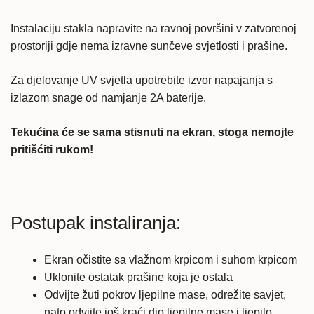
Instalaciju stakla napravite na ravnoj površini v zatvorenoj
prostoriji gdje nema izravne sunčeve svjetlosti i prašine.
Za djelovanje UV svjetla upotrebite izvor napajanja s
izlazom snage od namjanje 2A baterije.
Tekućina će se sama stisnuti na ekran, stoga nemojte
pritišćiti rukom!
Postupak instaliranja:
Ekran očistite sa vlažnom krpicom i suhom krpicom
Uklonite ostatak prašine koja je ostala
Odvijte žuti pokrov ljepilne mase, odrežite savjet,
nato odvijte još kraći dio ljepilne mase i ljepilo