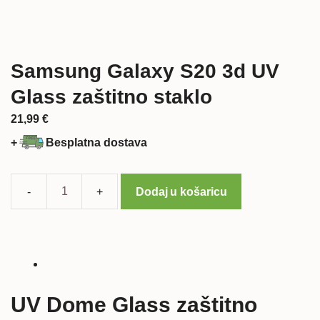
Samsung Galaxy S20 3d UV
Glass zaštitno staklo
21,99
€
+
Besplatna dostava
Dodaj u košaricu
Samsung
Galaxy
S20
3d
UV
Glass
UV Dome Glass zaštitno
zaštitno