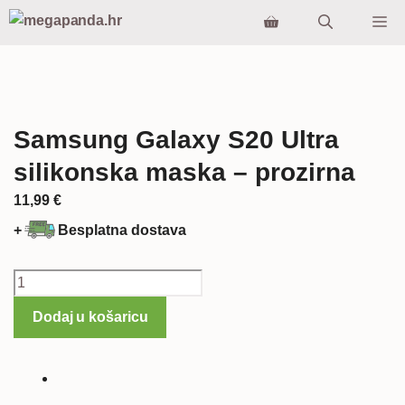
Preskoči
Iz
na
sadržaj
Samsung Galaxy S20 Ultra
silikonska maska – prozirna
11,99
€
+
Besplatna dostava
Samsung
Galaxy
Dodaj u košaricu
S20
Ultra
silikonska
maska