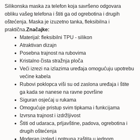
-
Silikonska maska za telefon koja savršeno odgovara
prozirna
obliku vašeg telefona i štiti ga od ogrebotina i drugih
količina
oštećenja. Maska je izuzetno tanka, fleksibilna i
praktična.
Značajke:
Materijal: fleksibilni TPU - silikon
Atraktivan dizajn
Posebna trajnost na rubovima
Kristalno čista stražnja ploča
Veći izrezi na izlazima uređaja omogućuju upotrebu
većine kabela
Rubovi poklopca viši su od zaslona uređaja i štite
ga kada se nanese na ravne površine
Siguran osjećaj u rukama
Omogućuje pristup svim tipkama i funkcijama
Izvrsna trajnost i izdržljivost
Štiti od udaraca, prljavštine, padova, ogrebotina i
drugih oštećenja
Moderan izgled i potpuna zaštita u jednom