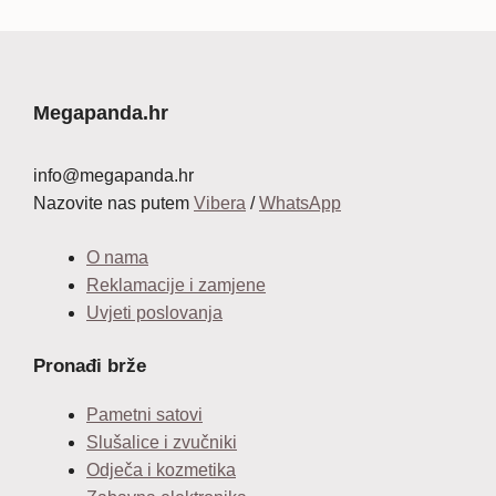
cijena
cijena
bila
je:
je:
12,99 €.
34,99 €.
Megapanda.hr
info@megapanda.hr
Nazovite nas putem
Vibera
/
WhatsApp
O nama
Reklamacije i zamjene
Uvjeti poslovanja
Pronađi brže
Pametni satovi
Slušalice i zvučniki
Odječa i kozmetika