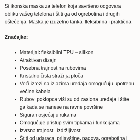
-
Silikonska maska za telefon koja savršeno odgovara
crna
obliku vašeg telefona i štiti ga od ogrebotina i drugih
količina
oštećenja. Maska je izuzetno tanka, fleksibilna i praktična.
Značajke:
Materijal: fleksibilni TPU – silikon
Atraktivan dizajn
Posebna trajnost na rubovima
Kristalno čista stražnja ploča
Veći izrezi na izlazima uređaja omogućuju upotrebu
većine kabela
Rubovi poklopca viši su od zaslona uređaja i štite
ga kada se nanese na ravne površine
Siguran osjećaj u rukama
Omogućuje pristup svim tipkama i funkcijama
Izvrsna trajnost i izdržljivost
Štiti od udaraca, prljavštine, padova, ogrebotina i