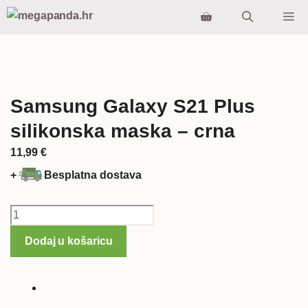
Preskoči
Iz
na
sadržaj
Samsung Galaxy S21 Plus
silikonska maska – crna
11,99
€
+
Besplatna dostava
Samsung
Galaxy
Dodaj u košaricu
S21
Plus
silikonska
maska