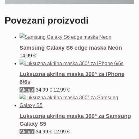
Povezani proizvodi
Samsung Galaxy S6 edge maska Neon
14,99
€
Luksuzna akrilna maska 360° za iPhone
6/6s
Izvorna
Trenutna
Akcija!
34,99
€
12,99
€
cijena
cijena
bila
je:
je:
12,99 €.
Luksuzna akrilna maska 360° za Samsung
34,99 €.
Galaxy S5
Izvorna
Trenutna
Akcija!
34,99
€
12,99
€