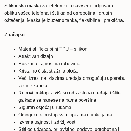
-
Silikonska maska za telefon koja savršeno odgovara
crna
obliku vašeg telefona i štiti ga od ogrebotina i drugih
količina
oštećenja. Maska je izuzetno tanka, fleksibilna i praktična.
Značajke:
Materijal: fleksibilni TPU – silikon
Atraktivan dizajn
Posebna trajnost na rubovima
Kristalno čista stražnja ploča
Veći izrezi na izlazima uređaja omogućuju upotrebu
većine kabela
Rubovi poklopca viši su od zaslona uređaja i štite
ga kada se nanese na ravne površine
Siguran osjećaj u rukama
Omogućuje pristup svim tipkama i funkcijama
Izvrsna trajnost i izdržljivost
Štiti od udaraca, prljavštine, padova, ogrebotina i