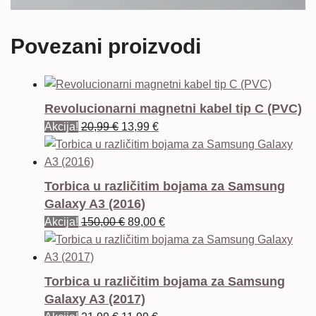
Povezani proizvodi
Revolucionarni magnetni kabel tip C (PVC)
Izvorna
Trenutna
Akcija!
20,99
€
13,99
€
cijena
cijena
bila
je:
je:
13,99 €.
Torbica u različitim bojama za Samsung
20,99 €.
Galaxy A3 (2016)
Izvorna
Trenutna
Akcija!
150,00
€
89,00
€
cijena
cijena
bila
je:
je:
89,00 €.
Torbica u različitim bojama za Samsung
150,00 €.
Galaxy A3 (2017)