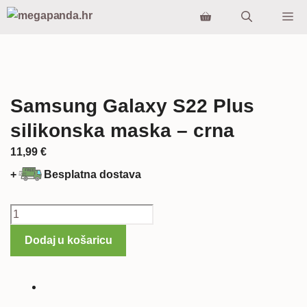
Preskoči
Iz
na
sadržaj
Samsung Galaxy S22 Plus
silikonska maska – crna
11,99
€
+
Besplatna dostava
Samsung
Galaxy
Dodaj u košaricu
S22
Plus
silikonska
maska