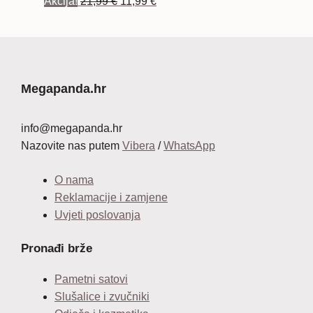
Izvorna
Trenutna
Akcija!
21,99
€
11,99
€
cijena
cijena
bila
je:
je:
11,99 €.
21,99 €.
Megapanda.hr
info@megapanda.hr
Nazovite nas putem
Vibera
/
WhatsApp
O nama
Reklamacije i zamjene
Uvjeti poslovanja
Pronađi brže
Pametni satovi
Slušalice i zvučniki