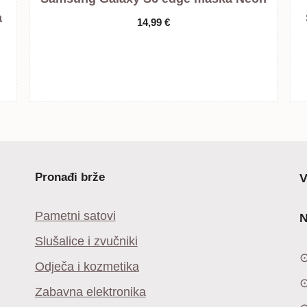
a
14,99
€
Pronađi brže
V
Pametni satovi
N
Slušalice i zvučniki
Odječa i kozmetika
Zabavna elektronika