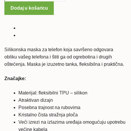
Xperia
Dodaj u košaricu
M5
silikonska
maska
-
prozirna
količina
Silikonska maska za telefon koja savršeno odgovara
obliku vašeg telefona i štiti ga od ogrebotina i drugih
oštećenja. Maska je izuzetno tanka, fleksibilna i praktična.
Značajke:
Materijal: fleksibilni TPU – silikon
Atraktivan dizajn
Posebna trajnost na rubovima
Kristalno čista stražnja ploča
Veći izrezi na izlazima uređaja omogućuju upotrebu
većine kabela