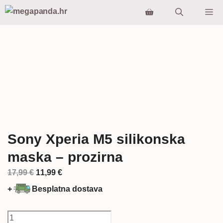
Preskoči
Iz
na
sadržaj
Sony Xperia M5 silikonska
maska – prozirna
Izvorna
Trenutna
17,99
€
11,99
€
cijena
cijena
+
Besplatna dostava
bila
je:
je:
11,99 €.
Sony
17,99 €.