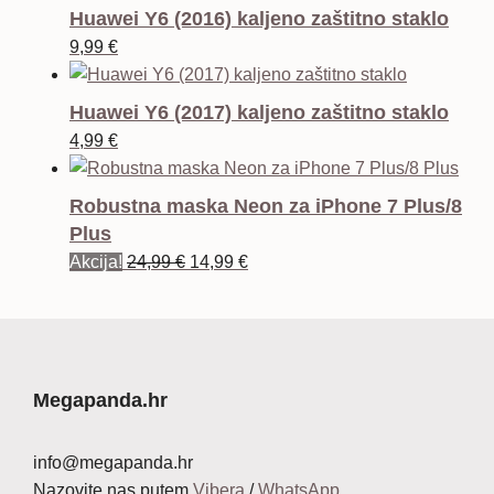
Huawei Y6 (2016) kaljeno zaštitno staklo
9,99
€
Huawei Y6 (2017) kaljeno zaštitno staklo
4,99
€
Robustna maska Neon za iPhone 7 Plus/8
Plus
Izvorna
Trenutna
Akcija!
24,99
€
14,99
€
cijena
cijena
bila
je:
je:
14,99 €.
24,99 €.
Megapanda.hr
info@megapanda.hr
Nazovite nas putem
Vibera
/
WhatsApp