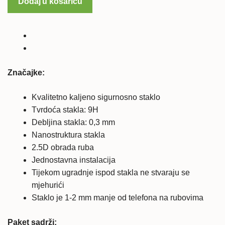
Dodaj u košaricu
T3
kaljeno
zaštitno
staklo
količina
Značajke:
Kvalitetno kaljeno sigurnosno staklo
Tvrdoća stakla: 9H
Debljina stakla: 0,3 mm
Nanostruktura stakla
2.5D obrada ruba
Jednostavna instalacija
Tijekom ugradnje ispod stakla ne stvaraju se
mjehurići
Staklo je 1-2 mm manje od telefona na rubovima
Paket sadrži: