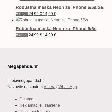
bila
je:
Robustna maska Neon za iPhone 5/5s/SE
je:
12,99 €.
Izvorna
Trenutna
Akcija!
24,99
€
14,99
€
34,99 €.
cijena
cijena
bila
je:
Robustna maska Neon za iPhone 6/6s
je:
14,99 €.
Izvorna
Trenutna
Akcija!
24,99
€
14,99
€
24,99 €.
cijena
cijena
bila
je:
je:
14,99 €.
24,99 €.
Megapanda.hr
info@megapanda.hr
Nazovite nas putem
Vibera
/
WhatsApp
O nama
Reklamacije i zamjene
Uvjeti poslovanja