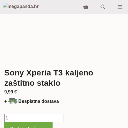
Preskoči
Iz
na
sadržaj
Sony Xperia T3 kaljeno
zaštitno staklo
9,99
€
+
Besplatna dostava
Sony
Xperia