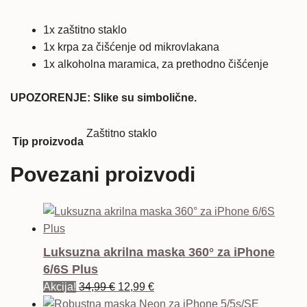
1x zaštitno staklo
1x krpa za čišćenje od mikrovlakana
1x alkoholna maramica, za prethodno čišćenje
UPOZORENJE: Slike su simbolične.
Zaštitno staklo
Tip proizvoda
Povezani proizvodi
Luksuzna akrilna maska 360° za iPhone
6/6S Plus
Izvorna
Trenutna
Akcija!
34,99
€
12,99
€
cijena
cijena