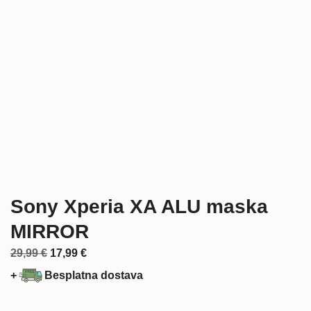
Sony Xperia XA ALU maska
MIRROR
Izvorna
Trenutna
29,99
€
17,99
€
cijena
cijena
+
Besplatna dostava
bila
je:
je:
17,99 €.