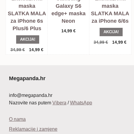
maska
Galaxy S6
maska
SLATKA MALA
edge+ maska
SLATKA MALA
za iPhone 6s
Neon
za iPhone 6/6s
Plus/6 Plus
14,99
€
AKCIJA!
AKCIJA!
Izvorna
Tre
34,99
€
14,99
€
cijena
cij
Izvorna
Trenutna
34,99
€
14,99
€
bila
je:
cijena
cijena
je:
14,
bila
je:
34,99 €.
je:
14,99 €.
34,99 €.
Megapanda.hr
info@megapanda.hr
Nazovite nas putem
Vibera
/
WhatsApp
O nama
Reklamacije i zamjene