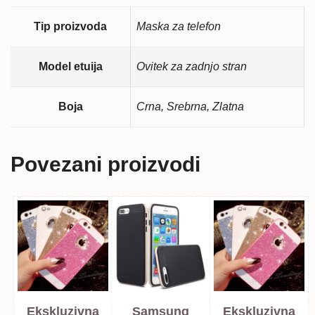
Tip proizvoda
Maska za telefon
Model etuija
Ovitek za zadnjo stran
Boja
Crna, Srebrna, Zlatna
Povezani proizvodi
Ekskluzivna
Samsung
Ekskluzivna