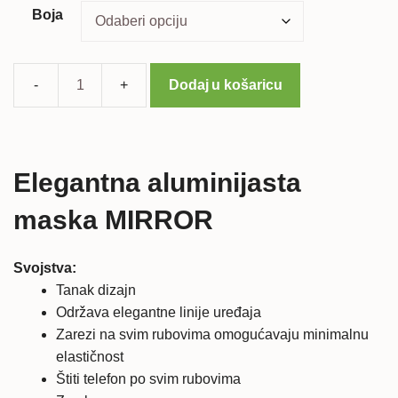
29,99 €.
Boja
Dodaj u košaricu
Sony
Xperia
XA
ALU
Elegantna aluminijasta
maska
MIRROR
maska MIRROR
količina
Svojstva:
Tanak dizajn
Održava elegantne linije uređaja
Zarezi na svim rubovima omogućavaju minimalnu
elastičnost
Štiti telefon po svim rubovima