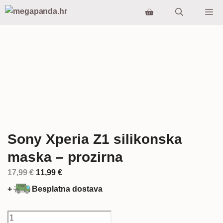
Preskoči
Iz
na
sadržaj
Sony Xperia Z1 silikonska
maska – prozirna
Izvorna
Trenutna
17,99
€
11,99
€
cijena
cijena
+
Besplatna dostava
bila
je:
je:
11,99 €.
Sony
17,99 €.