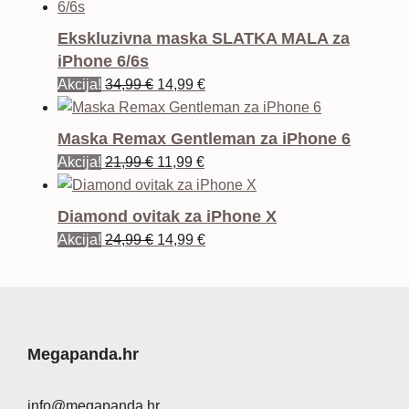
Ekskluzivna maska SLATKA MALA za
iPhone 6/6s
Izvorna
Trenutna
Akcija!
34,99
€
14,99
€
cijena
cijena
bila
je:
Maska Remax Gentleman za iPhone 6
je:
14,99 €.
Izvorna
Trenutna
Akcija!
21,99
€
11,99
€
34,99 €.
cijena
cijena
bila
je:
Diamond ovitak za iPhone X
je:
11,99 €.
Izvorna
Trenutna
Akcija!
24,99
€
14,99
€
21,99 €.
cijena
cijena
bila
je:
je:
14,99 €.
24,99 €.
Megapanda.hr
info@megapanda.hr