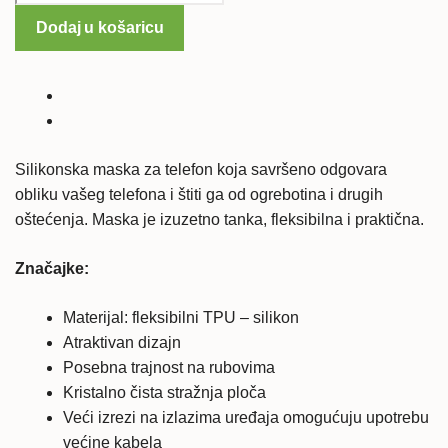
Xperia
Dodaj u košaricu
Z1
silikonska
maska
-
prozirna
količina
Silikonska maska za telefon koja savršeno odgovara
obliku vašeg telefona i štiti ga od ogrebotina i drugih
oštećenja. Maska je izuzetno tanka, fleksibilna i praktična.
Značajke:
Materijal: fleksibilni TPU – silikon
Atraktivan dizajn
Posebna trajnost na rubovima
Kristalno čista stražnja ploča
Veći izrezi na izlazima uređaja omogućuju upotrebu
većine kabela