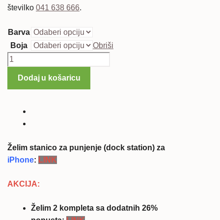
številko
041 638 666
.
Barva
Boja
Obriši
Stanica
za
Dodaj u košaricu
punjenje
(dock
station)
za
Android
telefon
Želim stanico za punjenje (dock station) za
(Samsung,
iPhone
:
LINK
Sony,
Huawei,
AKCIJA:
LG,
HTC,
Želim 2 kompleta sa dodatnih 26%
...)