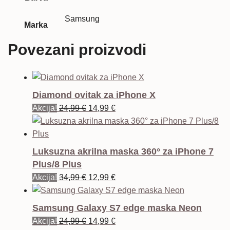
Samsung
Marka
Povezani proizvodi
Diamond ovitak za iPhone X
Izvorna
Trenutna
Akcija!
24,99
€
14,99
€
cijena
cijena
bila
je:
je:
14,99 €.
Luksuzna akrilna maska 360° za iPhone 7
24,99 €.
Plus/8 Plus
Izvorna
Trenutna
Akcija!
34,99
€
12,99
€
cijena
cijena
bila
je:
Samsung Galaxy S7 edge maska Neon
je:
12,99 €.
Izvorna
Trenutna
Akcija!
24,99
€
14,99
€
34,99 €.