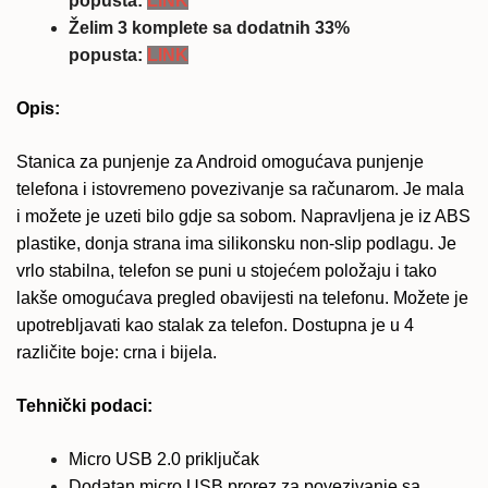
popusta:
LINK
količina
Želim 3 komplete sa dodatnih 33%
popusta:
LINK
Opis:
Stanica za punjenje za Android omogućava punjenje
telefona i istovremeno povezivanje sa računarom. Je mala
i možete je uzeti bilo gdje sa sobom. Napravljena je iz ABS
plastike, donja strana ima silikonsku non-slip podlagu. Je
vrlo stabilna, telefon se puni u stojećem položaju i tako
lakše omogućava pregled obavijesti na telefonu. Možete je
upotrebljavati kao stalak za telefon. Dostupna je u 4
različite boje: crna i bijela.
Tehnički podaci:
Micro USB 2.0 priključak
Dodatan micro USB prorez za povezivanje sa