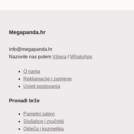
cijena
cijena
bila
je:
je:
14,99 €.
24,99 €.
Megapanda.hr
info@megapanda.hr
Nazovite nas putem
Vibera
/
WhatsApp
O nama
Reklamacije i zamjene
Uvjeti poslovanja
Pronađi brže
Pametni satovi
Slušalice i zvučniki
Odječa i kozmetika