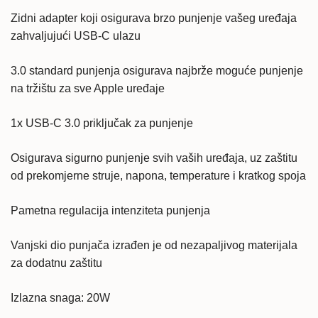
s
Zidni adapter koji osigurava brzo punjenje vašeg uređaja
Lightning
zahvaljujući USB-C ulazu
kabelom
(iPhone)
3.0 standard punjenja osigurava najbrže moguće punjenje
količina
na tržištu za sve Apple uređaje
1x USB-C 3.0 priključak za punjenje
Osigurava sigurno punjenje svih vaših uređaja, uz zaštitu
od prekomjerne struje, napona, temperature i kratkog spoja
Pametna regulacija intenziteta punjenja
Vanjski dio punjača izrađen je od nezapaljivog materijala
za dodatnu zaštitu
Izlazna snaga: 20W