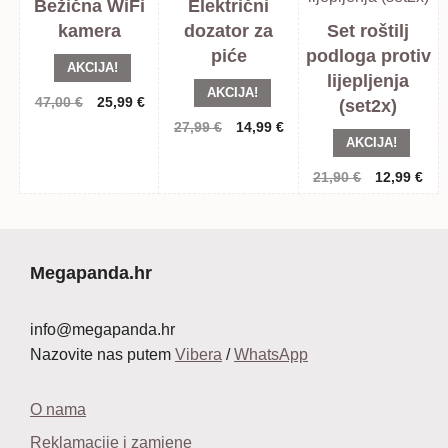
Bežična WiFi
Električni
kamera
dozator za
Set roštilj
piće
podloga protiv
AKCIJA!
lijepljenja
AKCIJA!
Izvorna
Trenutna
47,00
€
25,99
€
(set2x)
cijena
cijena
Izvorna
Trenutna
27,99
€
14,99
€
AKCIJA!
bila
je:
cijena
cijena
je:
25,99 €.
bila
je:
Izvorna
Tre
21,90
€
12,99
€
47,00 €.
je:
14,99 €.
cijena
cij
27,99 €.
bila
je:
je:
12,
21,90 €.
Megapanda.hr
info@megapanda.hr
Nazovite nas putem
Vibera
/
WhatsApp
O nama
Reklamacije i zamjene