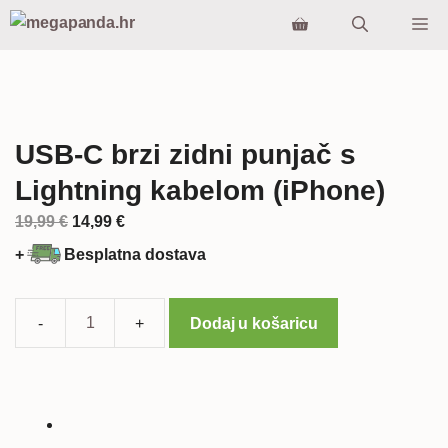
Preskoči
Iz
na
sadržaj
USB-C brzi zidni punjač s
Lightning kabelom (iPhone)
Izvorna
Trenutna
19,99
€
14,99
€
cijena
cijena
+
Besplatna dostava
bila
je:
je:
14,99 €.
19,99 €.
Dodaj u košaricu
USB-
C
brzi
zidni
punjač