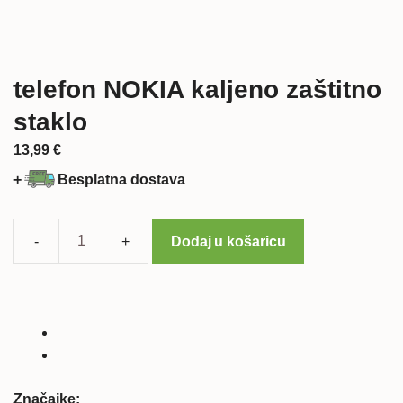
telefon NOKIA kaljeno zaštitno
staklo
13,99
€
+
Besplatna dostava
Dodaj u košaricu
telefon
NOKIA
kaljeno
zaštitno
staklo
količina
Značajke: