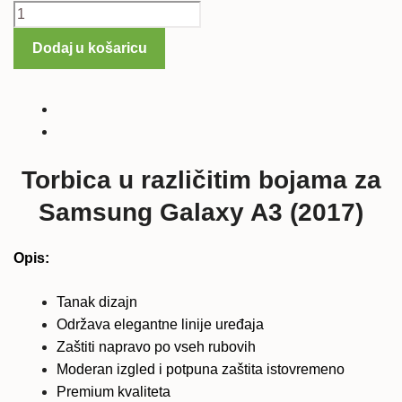
Torbica
u
Dodaj u košaricu
različitim
bojama
za
Samsung
Galaxy
A3
Torbica u različitim bojama za
(2017)
Samsung Galaxy A3 (2017)
količina
Opis:
Tanak dizajn
Održava elegantne linije uređaja
Zaštiti napravo po vseh rubovih
Moderan izgled i potpuna zaštita istovremeno
Premium kvaliteta