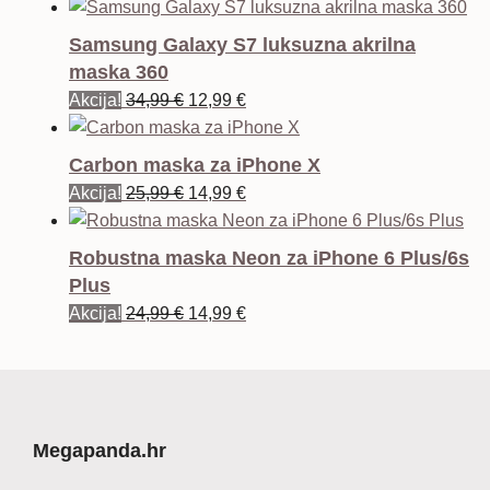
Samsung Galaxy S7 luksuzna akrilna
maska 360
Izvorna
Trenutna
Akcija!
34,99
€
12,99
€
cijena
cijena
bila
je:
Carbon maska za iPhone X
je:
12,99 €.
Izvorna
Trenutna
Akcija!
25,99
€
14,99
€
34,99 €.
cijena
cijena
bila
je:
Robustna maska Neon za iPhone 6 Plus/6s
je:
14,99 €.
Plus
25,99 €.
Izvorna
Trenutna
Akcija!
24,99
€
14,99
€
cijena
cijena
bila
je:
je:
14,99 €.
24,99 €.
Megapanda.hr