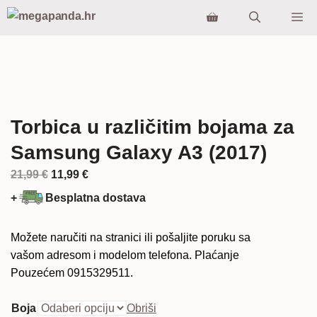
Preskoči
Iz
na
sadržaj
Torbica u različitim bojama za
Samsung Galaxy A3 (2017)
Izvorna
Trenutna
21,99
€
11,99
€
cijena
cijena
+
Besplatna dostava
bila
je:
je:
11,99 €.
Možete naručiti na stranici ili pošaljite poruku sa
21,99 €.
vašom adresom i modelom telefona. Plaćanje
Pouzećem 0915329511.
Boja
Obriši