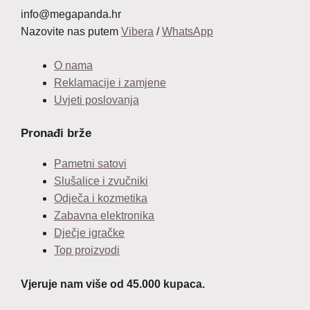
info@megapanda.hr
Nazovite nas putem
Vibera
/
WhatsApp
O nama
Reklamacije i zamjene
Uvjeti poslovanja
Pronađi brže
Pametni satovi
Slušalice i zvučniki
Odječa i kozmetika
Zabavna elektronika
Dječje igračke
Top proizvodi
Vjeruje nam više od 45.000 kupaca.