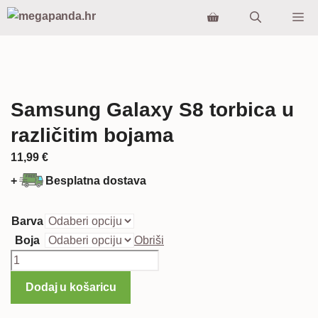
Preskoči
Iz
na
sadržaj
Samsung Galaxy S8 torbica u
različitim bojama
11,99
€
+
Besplatna dostava
Barva
Boja
Obriši
Samsung
Galaxy
Dodaj u košaricu
S8
torbica