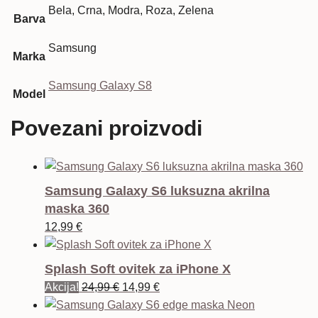
Bela, Crna, Modra, Roza, Zelena
Barva
Samsung
Marka
Samsung Galaxy S8
Model
Povezani proizvodi
Samsung Galaxy S6 luksuzna akrilna
maska 360
12,99
€
Splash Soft ovitek za iPhone X
Izvorna
Trenutna
Akcija!
24,99
€
14,99
€
cijena
cijena