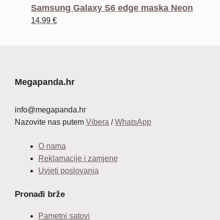
bila
je:
Samsung Galaxy S6 edge maska Neon
je:
14,99 €.
14,99
€
24,99 €.
Megapanda.hr
info@megapanda.hr
Nazovite nas putem
Vibera
/
WhatsApp
O nama
Reklamacije i zamjene
Uvjeti poslovanja
Pronađi brže
Pametni satovi