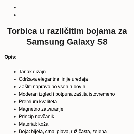
u
različitim
bojama
količina
Torbica u različitim bojama za
Samsung Galaxy S8
Opis:
Tanak dizajn
Održava elegantne linije uređaja
Zaštiti napravo po vseh rubovih
Moderan izgled i potpuna zaštita istovremeno
Premium kvaliteta
Magnetno zatvaranje
Princip novčanik
Material: koža
Boja: bijela, crna, plava, ružičasta, zelena